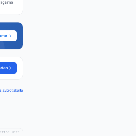
dagarna
rome
artan
s avbrottskarta
RTISE HERE