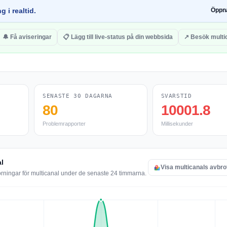
g i realtid.
Öppn
🔔 Få aviseringar
📋 Lägg till live-status på din webbsida
↗ Besök multi
SENASTE 30 DAGARNA
SVARSTID
80
10001.8
Problemrapporter
Millisekunder
al
Visa multicanals avbro
örningar för multicanal under de senaste 24 timmarna.