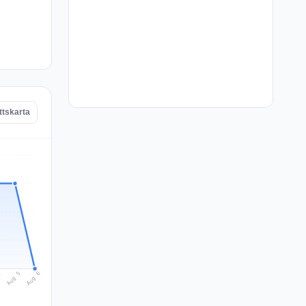
ttskarta
Aug 6
Aug 5
4