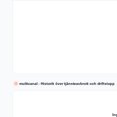
multicanal - Historik över tjänsteavbrott och driftstopp
In