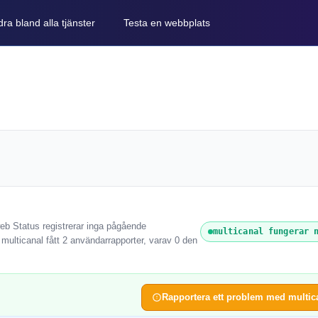
ra bland alla tjänster
Testa en webbplats
web Status registrerar inga pågående
multicanal fungerar 
 multicanal fått 2 användarrapporter, varav 0 den
Rapportera ett problem med multic