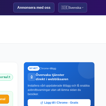
Annonsera med oss
🇸🇪
Svenska
Chrome-tillägg
NYHET
Övervaka tjänster
normalt
direkt i webbläsaren
Installera vårt uppdaterade tillägg och få snabba
avbrottsvarningar utan att lämna sidan du
besöker.
anal
Lägg till i Chrome - Gratis