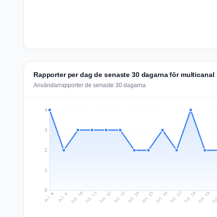
Rapporter per dag de senaste 30 dagarna för multicanal
Användarrapporter de senaste 30 dagarna
4
3
2
1
0
Jul 17
Ju
Jul 10
Jul 13
Jul 16
Jul 19
Jul 12
Jul 15
Jul 18
Jul 11
Jul 14
Jul 8
Jul 9