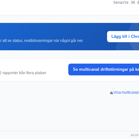
Senaste 30 
Lägg till i Ch
r att se status, realtidsvarningar när något går ner.
Se multicanal driftstörningar på k
rapporter från flera platser
Visa multicanal
ADVE