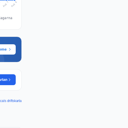
Aug 8
Aug 7
6
dagarna
rome
artan
ls driftskarta