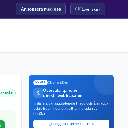
Annonsera med oss
🇸🇪
Svenska
Chrome-tillägg
NYHET
Övervaka tjänster
normalt
direkt i webbläsaren
Installera vårt uppdaterade tillägg och få snabba
avbrottsvarningar utan att lämna sidan du
besöker.
Lägg till i Chrome - Gratis
l