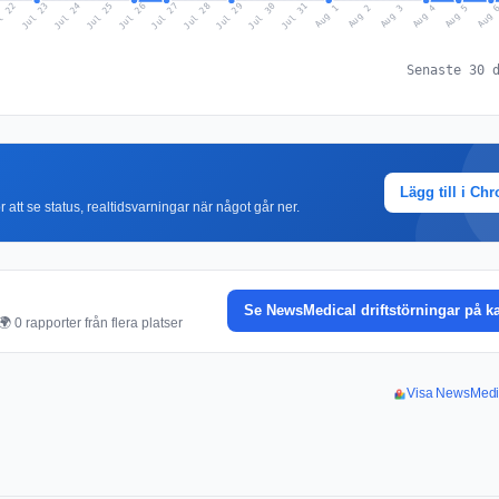
l 22
Jul 25
Jul 28
Jul 31
Jul 24
Jul 27
Jul 30
Jul 23
Jul 26
Jul 29
Aug 1
Aug 4
Aug 3
Aug 
Aug 2
Aug 5
Senaste 30 
Lägg till i Ch
r att se status, realtidsvarningar när något går ner.
Se NewsMedical driftstörningar på k
 0 rapporter från flera platser
Visa NewsMedica