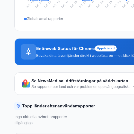
0
Jul 19
Ju
Jul 12
Jul 15
Jul 18
Jul 21
Jul 11
Jul 14
Jul 17
Jul 20
Jul 10
Jul 13
Jul 16
Globalt antal rapporter
Entireweb Status för Chrome
Uppdaterad
Bevaka dina favorittjänster direkt i webbläsaren — ett klick fö
Se NewsMedical driftstörningar på världskartan
Se rapporter per land och var problemen uppstår geografiskt. - 
Topp länder efter användarrapporter
Inga aktuella avbrottsrapporter
tillgängliga.