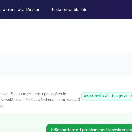
ra bland alla tjänster
Testa en webbplats
reweb Status registrerar inga pågående
NewsMedical fungerar 
r NewsMedical fått 0 användarrapporter, varav 0
ige
Rapportera ett problem med NewsMedica