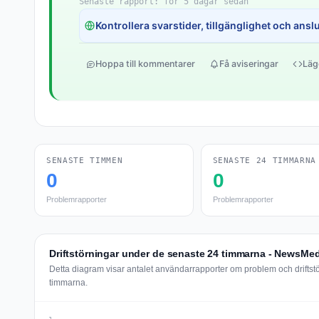
Senaste rapport: för 5 dagar sedan
Kontrollera svarstider, tillgänglighet och anslut
Hoppa till kommentarer
Få aviseringar
Läg
SENASTE TIMMEN
SENASTE 24 TIMMARNA
0
0
Problemrapporter
Problemrapporter
Driftstörningar under de senaste 24 timmarna - NewsMed
Detta diagram visar antalet användarrapporter om problem och drifts
timmarna.