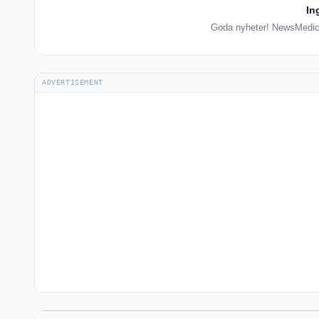
In
Goda nyheter! NewsMedical
ADVERTISEMENT