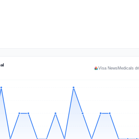
al
Visa NewsMedicals dri