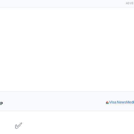
ADVE
pp
Visa NewsMedica
✅