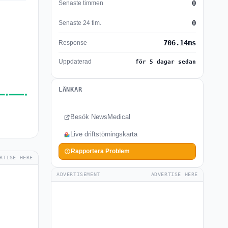
0
Senaste timmen
0
Senaste 24 tim.
706.14ms
Response
Uppdaterad
för 5 dagar sedan
LÄNKAR
Besök NewsMedical
Live driftstörningskarta
Rapportera Problem
RTISE HERE
ADVERTISEMENT
ADVERTISE HERE