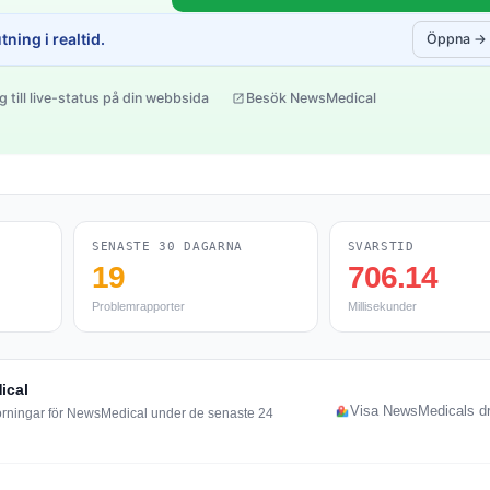
ning i realtid.
Öppna →
g till live-status på din webbsida
Besök NewsMedical
SENASTE 30 DAGARNA
SVARSTID
19
706.14
Problemrapporter
Millisekunder
ical
Visa NewsMedicals dri
törningar för NewsMedical under de senaste 24