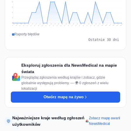
2
2
1
1
0
Jul 15
Jul 18
Jul 31
Jul 21
Jul 24
Jul 11
Jul 14
Jul 27
Jul 30
Jul 17
Jul 20
Jul 23
Jul 10
Jul 13
Jul 26
Jul 29
Jul 16
Jul 19
Jul 22
Jul 12
Jul 25
Jul 28
Aug 1
Aug 4
Jul 9
Aug 3
Jul 8
Aug 6
Aug 2
Aug 5
Raporty błędów
Ostatnie 30 dni
Eksploruj zgłoszenia dla NewsMedical na mapie
świata
Przeglądaj zgłoszenia według krajów i zobacz, gdzie
globalnie występują problemy. — 🌍 0 zgłoszeń z wielu
lokalizacji
Otwórz mapę na żywo
Najważniejsze kraje według zgłoszeń
Zobacz mapę awarii
NewsMedical
użytkowników