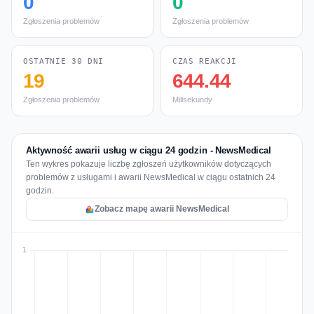
0
0
Zgłoszenia problemów
Zgłoszenia problemów
OSTATNIE 30 DNI
CZAS REAKCJI
19
644.44
Zgłoszenia problemów
Milisekundy
Aktywność awarii usług w ciągu 24 godzin - NewsMedical
Ten wykres pokazuje liczbę zgłoszeń użytkowników dotyczących
problemów z usługami i awarii NewsMedical w ciągu ostatnich 24
godzin.
Zobacz mapę awarii NewsMedical