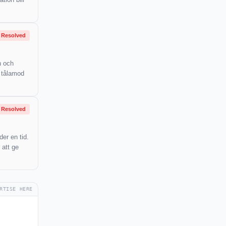
Resolved
n och
t tålamod
Resolved
er en tid.
 att ge
RTISE HERE