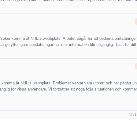
försöker komma åt NHL:s webbplats. Arbetet pågår för att bedöma omfattninge
ge ytterligare uppdateringar när mer information blir tillgänglig. Tack för dit
tt komma åt NHL:s webbplats. Problemet verkar vara utbrett och har pågått und
lgänglig för vissa användare. Vi fortsätter att noga följa situationen och kommer
ADVE