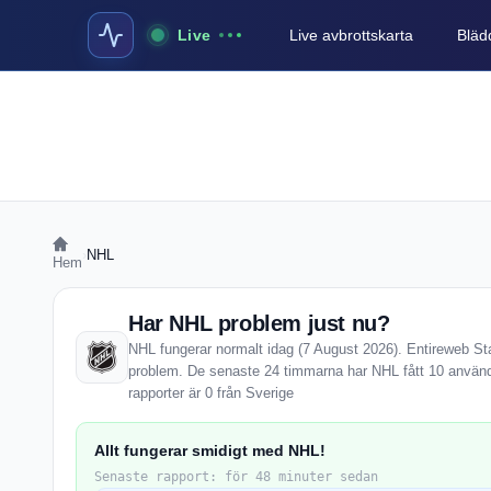
Live
Live avbrottskarta
Blädd
›
NHL
Hem
Har NHL problem just nu?
NHL fungerar normalt idag (7 August 2026). Entireweb Stat
problem. De senaste 24 timmarna har NHL fått 10 använd
rapporter är 0 från Sverige
Allt fungerar smidigt med NHL!
Senaste rapport: för 48 minuter sedan