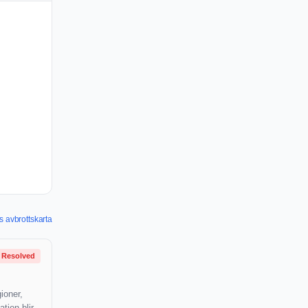
 avbrottskarta
Resolved
ioner,
tion blir