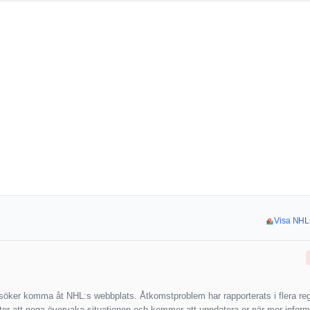
Visa NHLs
örsöker komma åt NHL:s webbplats. Åtkomstproblem har rapporterats i flera reg
tter att noga övervaka situationen och kommer att uppdatera er när mer informa