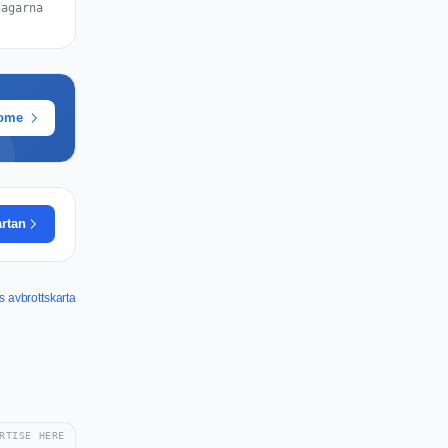
dagarna
rome
artan
 avbrottskarta
RTISE HERE