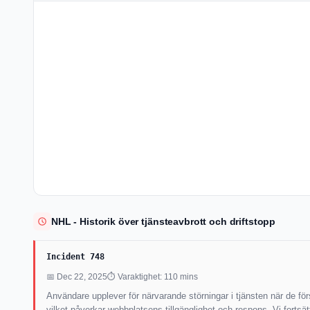
NHL - Historik över tjänsteavbrott och driftstopp
Incident 748
📅 Dec 22, 2025
⏱ Varaktighet: 110 mins
Användare upplever för närvarande störningar i tjänsten när de f
vilket påverkar webbplatsens tillgänglighet och respons. Vi fortsä