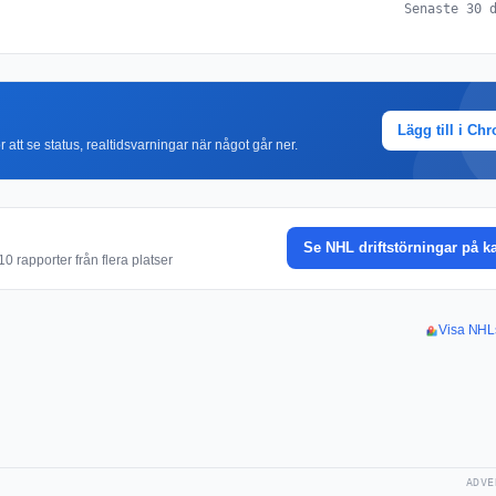
Senaste 30 
Lägg till i Ch
r att se status, realtidsvarningar när något går ner.
Se NHL driftstörningar på k
0 rapporter från flera platser
Visa NHLs
ADVE