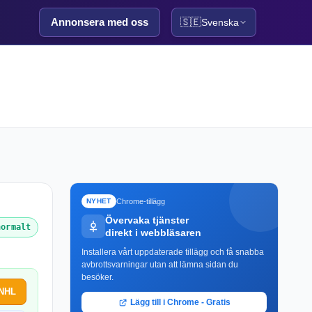
Annonsera med oss
🇸🇪
Svenska
Chrome-tillägg
NYHET
Övervaka tjänster
normalt
direkt i webbläsaren
Installera vårt uppdaterade tillägg och få snabba
avbrottsvarningar utan att lämna sidan du
besöker.
 NHL
Lägg till i Chrome - Gratis