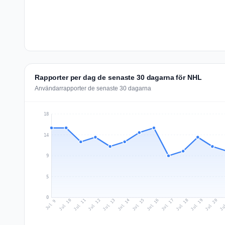
Rapporter per dag de senaste 30 dagarna för NHL
Användarrapporter de senaste 30 dagarna
18
14
9
5
0
Jul 18
Ju
Jul 11
Jul 14
Jul 17
Jul 20
Jul 10
Jul 13
Jul 16
Jul 19
Jul 12
Jul 15
Jul 9