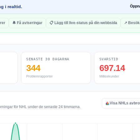
g i realtid.
Öppn
rer
🔔 Få aviseringar
📋 Lägg till live-status på din webbsida
↗ Besök
SENASTE 30 DAGARNA
SVARSTID
344
697.14
Problemrapporter
Millisekunder
Visa NHLs avbro
törningar för NHL under de senaste 24 timmarna.