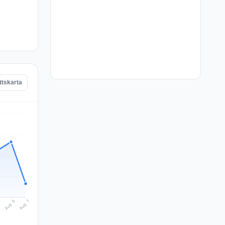
ttskarta
Aug 7
Aug 6
5