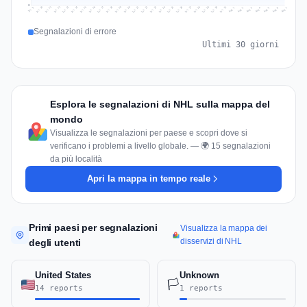
0
Jul 16
Jul 19
Jul 22
Jul 25
Jul 12
Jul 15
Jul 28
Jul 31
Jul 18
Jul 21
Jul 24
Jul 11
Jul 14
Jul 27
Jul 30
Jul 17
Jul 20
Jul 23
Jul 10
Jul 13
Jul 26
Jul 29
Aug 2
Aug 5
Aug 1
Aug 4
Jul 9
Aug 7
Aug 3
Aug 6
Segnalazioni di errore
Ultimi 30 giorni
Esplora le segnalazioni di NHL sulla mappa del
mondo
Visualizza le segnalazioni per paese e scopri dove si
verificano i problemi a livello globale. — 🌍 15 segnalazioni
da più località
Apri la mappa in tempo reale
Primi paesi per segnalazioni
Visualizza la mappa dei
disservizi di NHL
degli utenti
United States
Unknown
🏳️
14 reports
1 reports