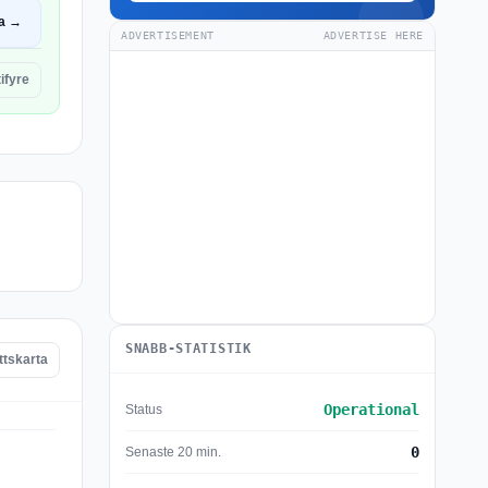
a →
ADVERTISEMENT
ADVERTISE HERE
ifyre
SNABB-STATISTIK
ttskarta
Operational
Status
0
Senaste 20 min.