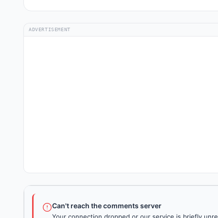
ADVERTISEMENT
Can't reach the comments server
Your connection dropped or our service is briefly unre