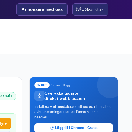
Annonsera med oss
🇸🇪
Svenska
Chrome-tillägg
NYHET
Övervaka tjänster
normalt
direkt i webbläsaren
Installera vårt uppdaterade tillägg och få snabba
avbrottsvarningar utan att lämna sidan du
besöker.
fyre
Lägg till i Chrome - Gratis