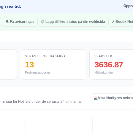
g i realtid.
Öppn
🔔 Få aviseringar
📋 Lägg till live-status på din webbsida
↗ Besök Not
SENASTE 30 DAGARNA
SVARSTID
13
3636.87
Problemrapporter
Millisekunder
Visa Notifyres avbro
örningar för Notifyre under de senaste 24 timmarna.