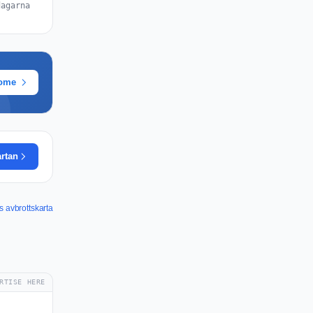
dagarna
rome
artan
s avbrottskarta
RTISE HERE