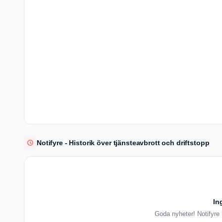
Notifyre - Historik över tjänsteavbrott och driftstopp
In
Goda nyheter! Notifyre h