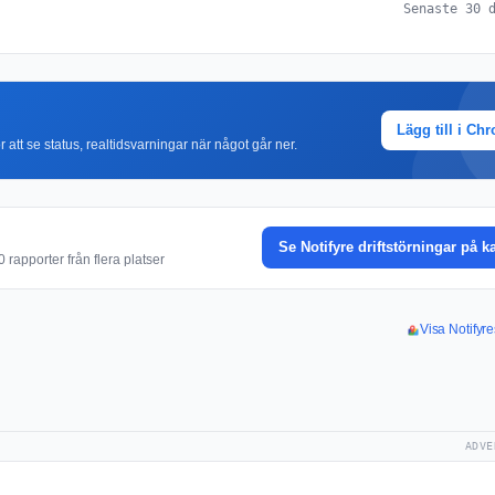
Senaste 30 
Lägg till i Ch
r att se status, realtidsvarningar när något går ner.
Se Notifyre driftstörningar på k
rapporter från flera platser
Visa Notifyre
ADVE