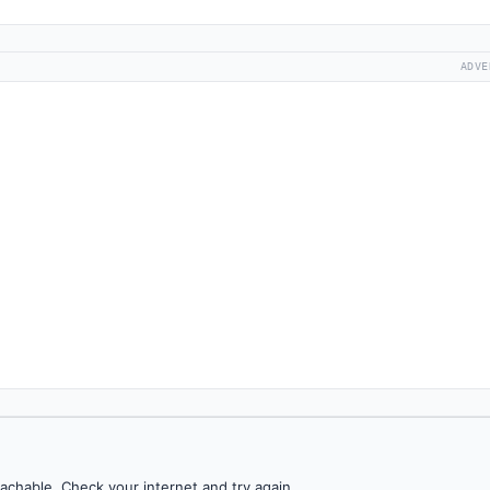
ADVE
achable. Check your internet and try again.