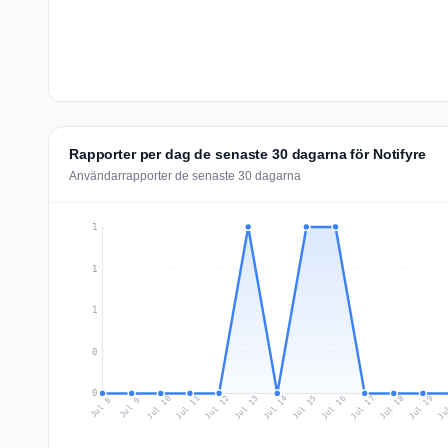
Rapporter per dag de senaste 30 dagarna för Notifyre
Användarrapporter de senaste 30 dagarna
1
1
1
0
0
Jul 17
Ju
Jul 10
Jul 13
Jul 16
Jul 19
Jul 12
Jul 15
Jul 18
Jul 11
Jul 14
Jul 8
Jul 9