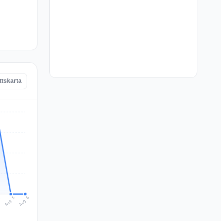
ttskarta
Aug 6
Aug 5
4