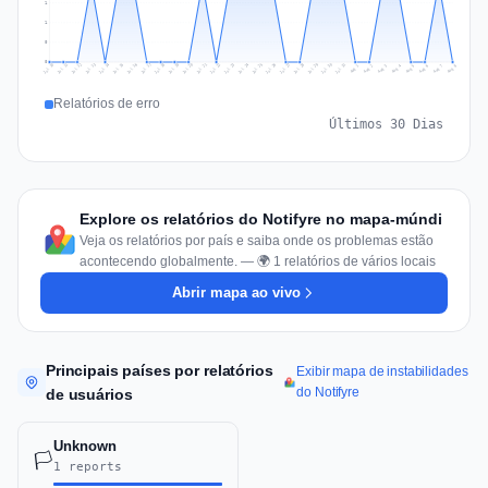
1
1
0
0
Jul 17
Jul 20
Jul 23
Jul 10
Jul 26
Jul 13
Jul 16
Jul 29
Jul 19
Jul 22
Jul 25
Jul 12
Jul 15
Jul 28
Jul 31
Jul 18
Jul 21
Jul 24
Jul 11
Jul 14
Jul 27
Jul 30
Aug 3
Aug 6
Aug 2
Aug 5
Aug 8
Aug 1
Aug 4
Aug 7
Relatórios de erro
Últimos 30 Dias
Explore os relatórios do Notifyre no mapa-múndi
Veja os relatórios por país e saiba onde os problemas estão
acontecendo globalmente. — 🌍 1 relatórios de vários locais
Abrir mapa ao vivo
Principais países por relatórios
Exibir mapa de instabilidades
do Notifyre
de usuários
Unknown
🏳️
1 reports