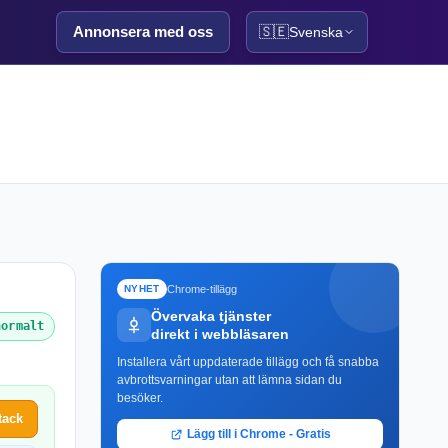
Annonsera med oss
🇸🇪
Svenska
Chrome-tillägg
NYHET
Övervaka tjänster
normalt
direkt i webbläsaren
Installera vårt uppdaterade tillägg och få snabba
avbrottsvarningar utan att lämna sidan du
besöker.
tack
Lägg till i Chrome - Gratis