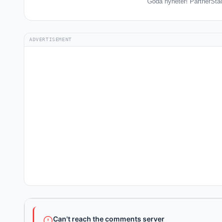
Goda nyheter! PartnerStack
ADVERTISEMENT
Can't reach the comments server