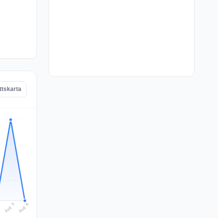
ttskarta
Aug 6
Aug 5
4