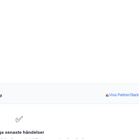
pp
Visa PartnerStack
✅
ga senaste händelser