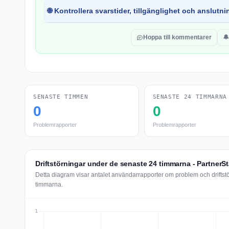
🌐 Kontrollera svarstider, tillgänglighet och anslutnin
Hoppa till kommentarer
🔔
SENASTE TIMMEN
SENASTE 24 TIMMARNA
0
0
Problemrapporter
Problemrapporter
Driftstörningar under de senaste 24 timmarna - PartnerS
Detta diagram visar antalet användarrapporter om problem och driftst
timmarna.