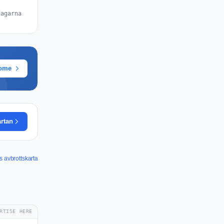
dagarna
rome
artan
s avbrottskarta
RTISE HERE