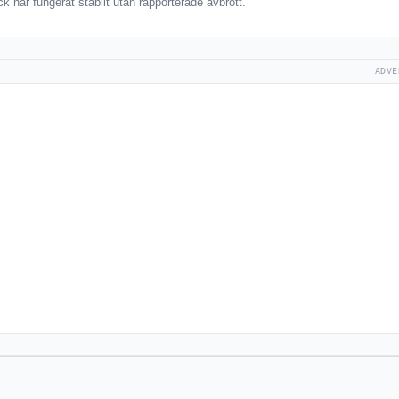
 har fungerat stabilt utan rapporterade avbrott.
ADVE