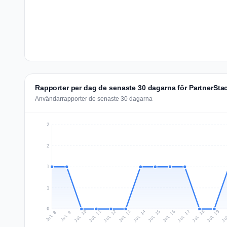
Rapporter per dag de senaste 30 dagarna för PartnerSta
Användarrapporter de senaste 30 dagarna
2
2
1
1
0
Jul 17
Ju
Jul 10
Jul 13
Jul 16
Jul 19
Jul 12
Jul 15
Jul 18
Jul 11
Jul 14
Jul 8
Jul 9