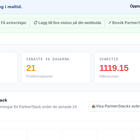
g i realtid.
Öppn
 Få aviseringar
📋 Lägg till live-status på din webbsida
↗ Besök Partner
SENASTE 30 DAGARNA
SVARSTID
21
1119.15
Problemrapporter
Millisekunder
tack
Visa PartnerStacks avbr
örningar för PartnerStack under de senaste 24