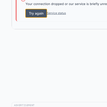
Your connection dropped or our service is briefly unre
Try again
Service status
ADVERTISEMENT