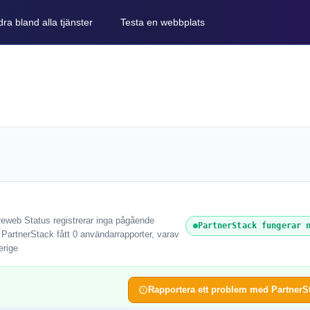
ra bland alla tjänster
Testa en webbplats
reweb Status registrerar inga pågående
PartnerStack fungerar 
 PartnerStack fått 0 användarrapporter, varav
erige
Rapportera ett problem med PartnerS