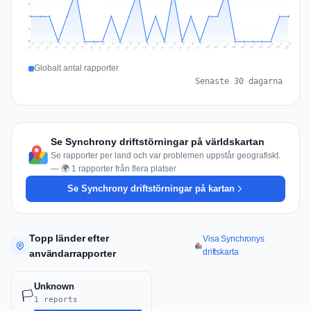
2
1
1
0
Jul 19
Jul 22
Jul 25
Jul 12
Jul 28
Aug 10
Jul 15
Jul 18
Jul 31
Jul 21
Jul 24
Jul 27
Jul 14
Jul 17
Jul 30
Jul 20
Jul 23
Jul 26
Jul 13
Jul 16
Jul 29
Aug 5
Aug 8
Aug 1
Aug 4
Aug 7
Aug 3
Aug 6
Aug 9
Aug 2
Globalt antal rapporter
Senaste 30 dagarna
Se Synchrony driftstörningar på världskartan
Se rapporter per land och var problemen uppstår geografiskt.
— 🌍 1 rapporter från flera platser
Se Synchrony driftstörningar på kartan
Topp länder efter
Visa Synchronys
driftskarta
användarrapporter
Unknown
🏳️
1 reports