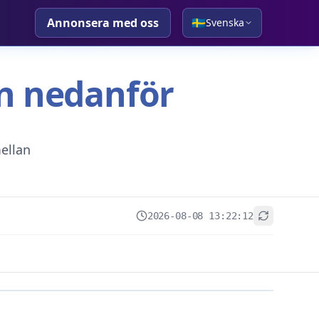
Annonsera med oss
🇸🇪
Svenska
tan nedanför
ellan
2026-08-08 13:22:12
+
−
Leaflet
|
© OpenStreetMap contributors