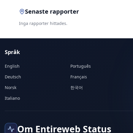
Senaste rapporter
Inga rapporter hittades.
Språk
English
Português
Deutsch
Français
Norsk
한국어
Italiano
Om Entireweb Status