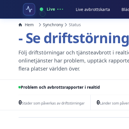
Live
Live avbrottskarta
Blä
Hem
Synchrony
Status
- Se driftstörnin
Följ driftstörningar och tjänsteavbrott i real
onlinetjänster har problem, upptäck rapport
flera platser världen över.
Problem och avbrottsrapporter i realtid
0
0
Städer som påverkas av driftstörningar
Länder som påverk