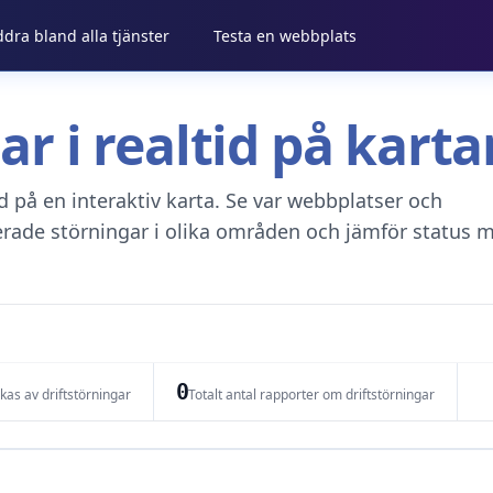
ddra bland alla tjänster
Testa en webbplats
gar i realtid på kar
tid på en interaktiv karta. Se var webbplatser och
erade störningar i olika områden och jämför status m
0
as av driftstörningar
Totalt antal rapporter om driftstörningar