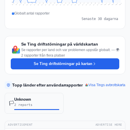
0
Jul 15
Jul 18
Jul 31
Jul 21
Jul 24
Jul 11
Jul 14
Jul 27
Jul 30
Jul 17
Jul 20
Jul 23
Jul 10
Jul 13
Jul 26
Jul 29
Jul 16
Jul 19
Jul 22
Jul 12
Jul 25
Jul 28
Aug 1
Aug 4
Jul 9
Aug 3
Jul 8
Aug 6
Aug 2
Aug 5
Globalt antal rapporter
Senaste 30 dagarna
Se Ting driftstörningar på världskartan
Se rapporter per land och var problemen uppstår globalt. — 🌍
2 rapporter från flera platser
Se Ting driftstörningar på kartan
Topp länder efter användarrapporter
Visa Tings avbrottskarta
Unknown
🏳️
2 reports
ADVERTISEMENT
ADVERTISE HERE