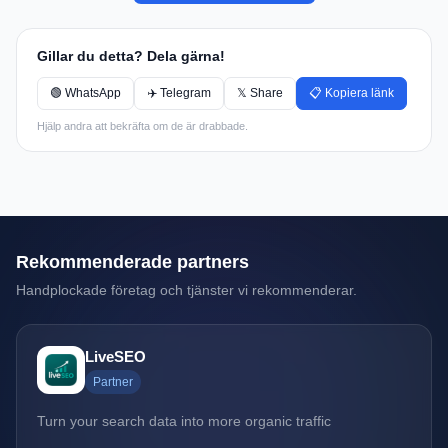
Gillar du detta? Dela gärna!
🟢 WhatsApp
✈️ Telegram
𝕏 Share
📋 Kopiera länk
Hjälp andra att bekräfta om de är drabbade.
Rekommenderade partners
Handplockade företag och tjänster vi rekommenderar.
LiveSEO
Partner
Turn your search data into more organic traffic