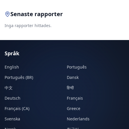
Senaste rapporter
Inga rapporter hittades.
Språk
English
Português
Português (BR)
Dansk
中文
हिन्दी
Deutsch
Français
Français (CA)
Greece
Svenska
Nederlands