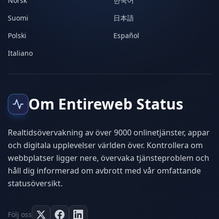
Norsk
한국어
Suomi
日本語
Polski
Español
Italiano
Om Entireweb Status
Realtidsövervakning av över 9000 onlinetjänster, appar
och digitala upplevelser världen över. Kontrollera om
webbplatser ligger nere, övervaka tjänsteproblem och
håll dig informerad om avbrott med vår omfattande
statusöversikt.
Följ oss