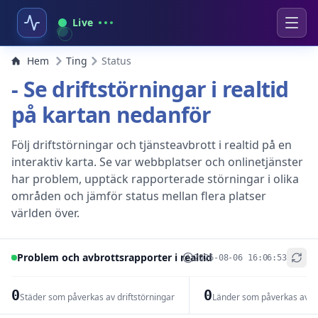
Live
Hem
Ting
Status
- Se driftstörningar i realtid
på kartan nedanför
Följ driftstörningar och tjänsteavbrott i realtid på en
interaktiv karta. Se var webbplatser och onlinetjänster
har problem, upptäck rapporterade störningar i olika
områden och jämför status mellan flera platser
världen över.
Problem och avbrottsrapporter i realtid
2026-08-06 16:06:53
+
−
0
0
Städer som påverkas av driftstörningar
Länder som påverkas av dr
Leaflet
|
© OpenStreetMap contributors