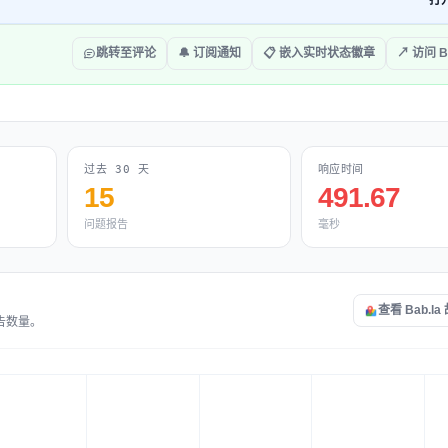
打
跳转至评论
🔔 订阅通知
📋 嵌入实时状态徽章
↗ 访问 Ba
过去 30 天
响应时间
15
491.67
问题报告
毫秒
查看 Bab.l
报告数量。