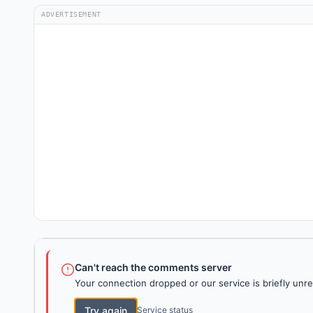
ADVERTISEMENT
Can't reach the comments server
Your connection dropped or our service is briefly unre
Try again
Service status