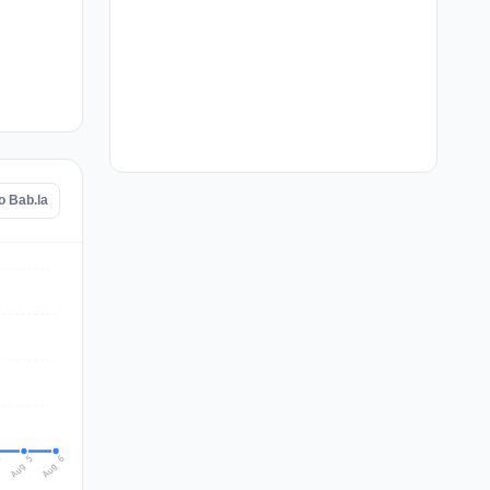
o Bab.la
Aug 6
Aug 5
4