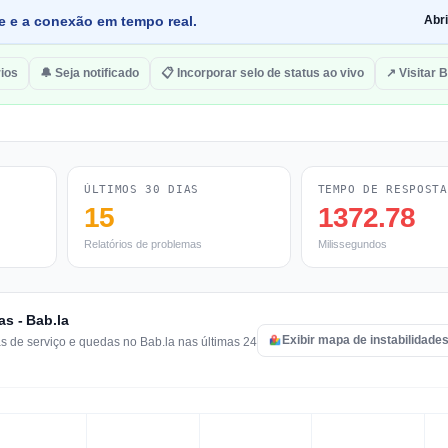
de e a conexão em tempo real.
Abr
ios
🔔 Seja notificado
📋 Incorporar selo de status ao vivo
↗ Visitar B
ÚLTIMOS 30 DIAS
TEMPO DE RESPOSTA
15
1372.78
Relatórios de problemas
Milissegundos
as - Bab.la
Exibir mapa de instabilidades
as de serviço e quedas no Bab.la nas últimas 24