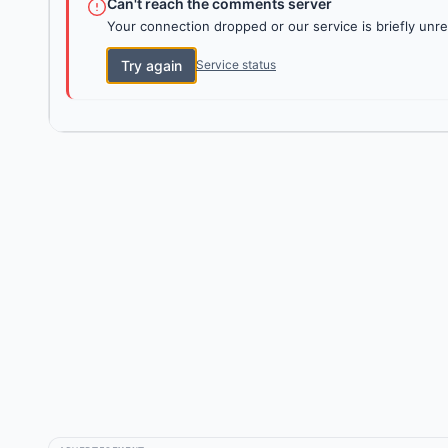
Can't reach the comments server
Your connection dropped or our service is briefly unre
Try again
Service status