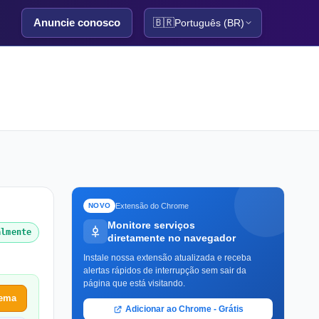
Anuncie conosco
🇧🇷
Português (BR)
Extensão do Chrome
NOVO
Monitore serviços
almente
diretamente no navegador
Instale nossa extensão atualizada e receba
alertas rápidos de interrupção sem sair da
página que está visitando.
lema
Adicionar ao Chrome - Grátis