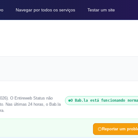
vo
Navegar por todos os serviços
Testar um site
026). O Entireweb Status não
O Bab.la está funcionando norm
o. Nas últimas 24 horas, o Bab.la
ra.
Reportar um prob