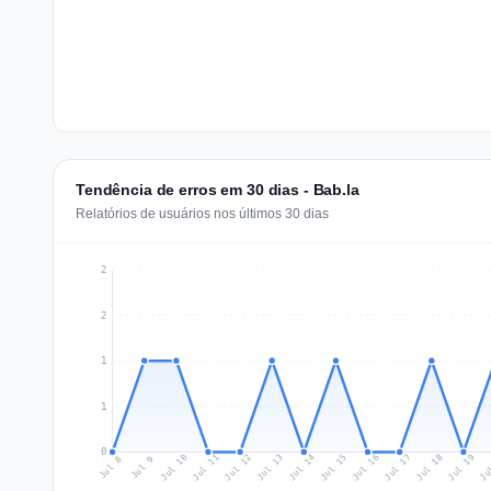
Tendência de erros em 30 dias - Bab.la
Relatórios de usuários nos últimos 30 dias
2
2
1
1
0
Jul 17
Ju
Jul 10
Jul 13
Jul 16
Jul 19
Jul 12
Jul 15
Jul 18
Jul 11
Jul 14
Jul 8
Jul 9