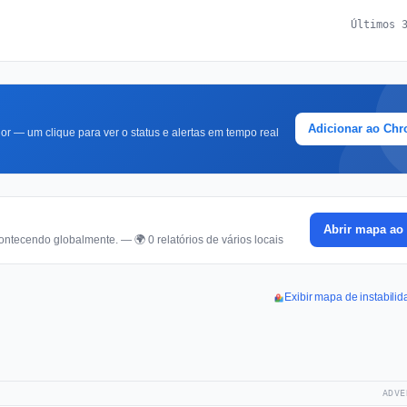
Últimos 
Adicionar ao Ch
r — um clique para ver o status e alertas em tempo real
Abrir mapa ao 
ontecendo globalmente. — 🌍 0 relatórios de vários locais
Exibir mapa de instabili
ADVE