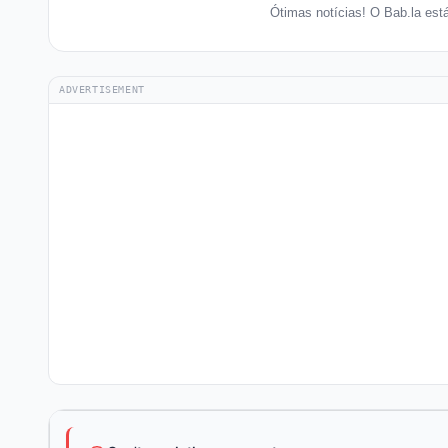
Ótimas notícias! O Bab.la es
ADVERTISEMENT