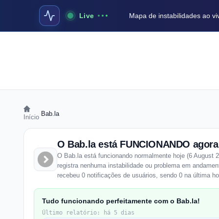
Live
Mapa de instabilidades ao vi
›
Bab.la
Início
O Bab.la está FUNCIONANDO agora
O Bab.la está funcionando normalmente hoje (6 August 2
registra nenhuma instabilidade ou problema em andament
recebeu 0 notificações de usuários, sendo 0 na última ho
Tudo funcionando perfeitamente com o Bab.la!
Último relatório: há 5 dias