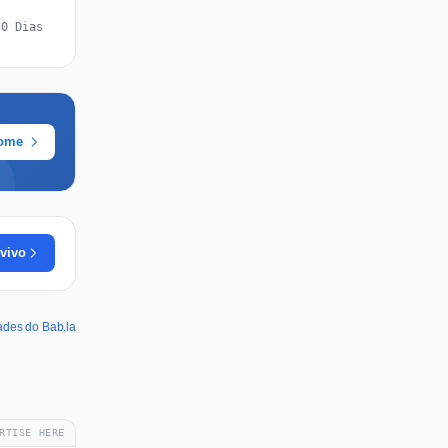
30 Dias
rome
vivo
dades do Bab.la
RTISE HERE