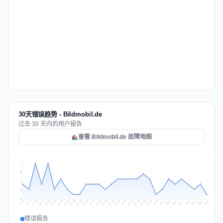
30天错误趋势 - Bildmobil.de
过去 30 天内的用户报告
查看 Bildmobil.de 故障地图
7
5
4
2
0
Jul 17
Jul 20
Jul 23
Jul 10
Jul 26
Jul 13
Jul 16
Jul 29
Jul 19
Jul 22
Jul 25
Jul 12
Jul 15
Jul 28
Jul 31
Jul 18
Jul 21
Jul 24
Jul 11
Jul 14
Jul 27
Jul 30
Aug 3
Aug 6
Aug 2
Aug 5
Aug 8
Aug 1
Aug 4
Aug 7
错误报告