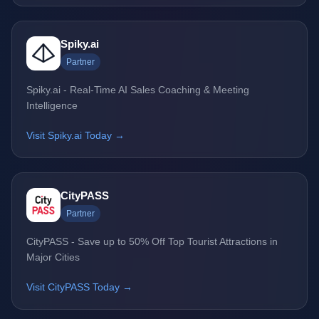
Spiky.ai
Partner
Spiky.ai - Real-Time AI Sales Coaching & Meeting
Intelligence
Visit Spiky.ai Today →
CityPASS
Partner
CityPASS - Save up to 50% Off Top Tourist Attractions in
Major Cities
Visit CityPASS Today →