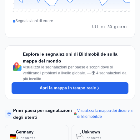
2
0
Jul 16
Jul 19
Jul 22
Jul 25
Jul 12
Jul 15
Jul 28
Jul 31
Jul 18
Jul 21
Jul 24
Jul 11
Jul 14
Jul 27
Jul 30
Jul 17
Jul 20
Jul 23
Jul 10
Jul 13
Jul 26
Jul 29
Aug 2
Aug 5
Aug 1
Aug 4
Jul 9
Aug 7
Aug 3
Aug 6
Segnalazioni di errore
Ultimi 30 giorni
Esplora le segnalazioni di Bildmobil.de sulla
mappa del mondo
Visualizza le segnalazioni per paese e scopri dove si
verificano i problemi a livello globale. — 🌍 4 segnalazioni da
più località
Apri la mappa in tempo reale
Primi paesi per segnalazioni
Visualizza la mappa dei disservizi
di Bildmobil.de
degli utenti
Germany
Unknown
🏳️
3 reports
1 reports