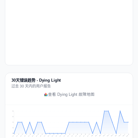
30天错误趋势 - Dying Light
过去 30 天内的用户报告
查看 Dying Light 故障地图
2
2
1
1
0
Jul 19
Jul 22
Jul 25
Jul 12
Jul 28
Aug 10
Jul 15
Jul 18
Jul 31
Jul 21
Jul 24
Jul 27
Jul 14
Jul 17
Jul 30
Jul 20
Jul 23
Jul 26
Jul 13
Jul 16
Jul 29
Aug 5
Aug 8
Aug 1
Aug 4
Aug 7
Aug 3
Aug 6
Aug 9
Aug 2