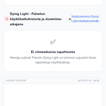
Dying Light - Palvelun
Näytä palvelun Dying
käyttökatkohistoria ja downtime-
Light vikatilannekartta
aikajana
✅
Ei viimeaikaisia tapahtumia
Hienoja uutisia! Palvelu Dying Light on toiminut sujuvasti ilman
raportoituja käyttökatkoja.
ADVERTISEMENT
ADVERTISE HERE