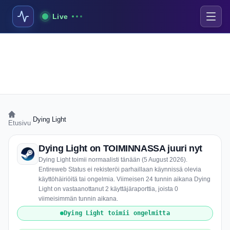
Live
›
Dying Light
Etusivu
Dying Light on TOIMINNASSA juuri nyt
Dying Light toimii normaalisti tänään (5 August 2026).
Entireweb Status ei rekisteröi parhaillaan käynnissä olevia
käyttöhäiriöitä tai ongelmia. Viimeisen 24 tunnin aikana Dying
Light on vastaanottanut 2 käyttäjäraporttia, joista 0
viimeisimmän tunnin aikana.
Dying Light toimii ongelmitta