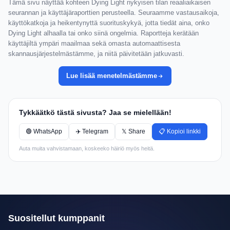
Tämä sivu näyttää kohteen Dying Light nykyisen tilan reaaliaikaisen
seurannan ja käyttäjäraporttien perusteella. Seuraamme vastausaikoja,
käyttökatkoja ja heikentynyttä suorituskykyä, jotta tiedät aina, onko
Dying Light alhaalla tai onko siinä ongelmia. Raportteja kerätään
käyttäjiltä ympäri maailmaa sekä omasta automaattisesta
skannausjärjestelmästämme, ja niitä päivitetään jatkuvasti.
Lue lisää menetelmästämme
Tykkäätkö tästä sivusta? Jaa se mielellään!
🟢 WhatsApp
✈️ Telegram
𝕏 Share
📋 Kopioi linkki
Auta muita vahvistamaan, koskeeko häiriö myös heitä.
Suositellut kumppanit