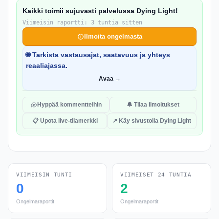
Kaikki toimii sujuvasti palvelussa Dying Light!
Viimeisin raportti: 3 tuntia sitten
Ilmoita ongelmasta
🌐 Tarkista vastausajat, saatavuus ja yhteys
reaaliajassa.
Avaa →
Hyppää kommentteihin
🔔 Tilaa ilmoitukset
📋 Upota live-tilamerkki
↗ Käy sivustolla Dying Light
VIIMEISIN TUNTI
VIIMEISET 24 TUNTIA
0
2
Ongelmaraportit
Ongelmaraportit