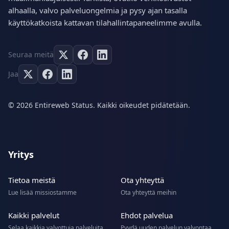
alhaalla, valvo palveluongelmia ja pysy ajan tasalla
käyttökatkoista kattavan tilahallintapaneelimme avulla.
Seuraa meitä
Jaa
© 2026 Entireweb Status. Kaikki oikeudet pidätetään.
Yritys
Tietoa meistä
Ota yhteyttä
Lue lisää missiostamme
Ota yhteyttä meihin
Kaikki palvelut
Ehdot palvelua
Selaa kaikkia valvottuja palveluita
Pyydä uuden palvelun valvontaa