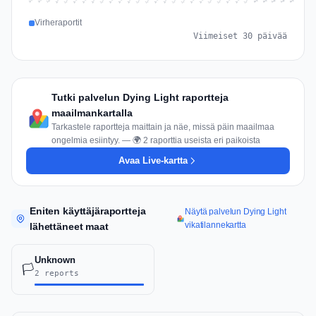
Jul 14
Jul 17
Jul 30
Jul 20
Jul 23
Jul 10
Jul 13
Jul 26
Jul 29
Jul 16
Jul 19
Jul 22
Jul 12
Jul 25
Jul 28
Jul 15
Jul 31
Jul 18
Jul 21
Jul 11
Jul 24
Jul 27
Aug 3
Jul 8
Aug 2
Jul 7
Aug 5
Aug 1
Aug 4
Jul 9
Virheraportit
Viimeiset 30 päivää
Tutki palvelun Dying Light raportteja
maailmankartalla
Tarkastele raportteja maittain ja näe, missä päin maailmaa
ongelmia esiintyy. — 🌍 2 raporttia useista eri paikoista
Avaa Live-kartta
Eniten käyttäjäraportteja
Näytä palvelun Dying Light
vikatilannekartta
lähettäneet maat
Unknown
🏳️
2 reports