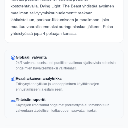
kostotehtävällä. Dying Light: The Beast yhdistää avoimen
maailman selviytymiskauhuelementit raakaan
lähitaisteluun, parkour-liikkumiseen ja maailmaan, joka
muuttuu vaarallisemmaksi auringonlaskun jälkeen. Pelaa
yhteistyössä jopa 4 pelaajan kanssa.
Globaali valvonta
24/7 valvonta useista eri puolilla maailmaa sijaitsevista kohteista
ongelmien havaitsemiseksi välittömästi.
Reaaliaikainen analytiikka
Edistynyt analytiikka ja koneoppiminen käyttökatkojen
ennustamiseen ja estämiseen.
Yhteisön raportit
Käyttäjien ilmoittamat ongelmat yhdistettynä automatisoituun
valvontaan täydellisen kattavuuden saavuttamiseksi.