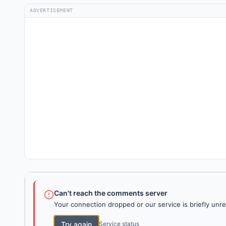
ADVERTISEMENT
Can't reach the comments server
Your connection dropped or our service is briefly unre
Try again
Service status