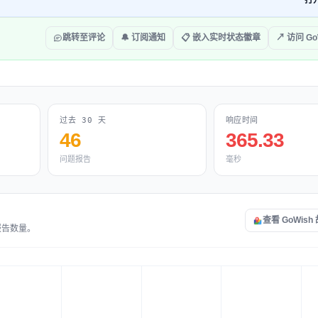
打
跳转至评论
🔔 订阅通知
📋 嵌入实时状态徽章
↗ 访问 Go
过去 30 天
响应时间
46
365.33
问题报告
毫秒
查看 GoWis
报告数量。