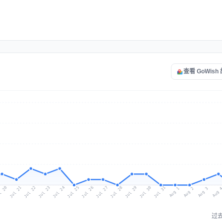
查看 GoWis
l 20
Jul 23
Jul 26
Jul 29
Jul 22
Jul 25
Jul 28
Jul 31
Jul 21
Jul 24
Jul 27
Jul 30
Aug 2
Aug 1
Aug 
Aug 3
过去