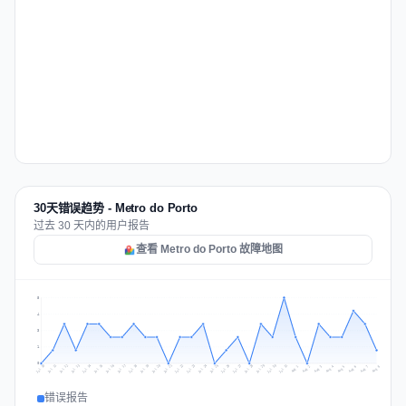
30天错误趋势 - Metro do Porto
过去 30 天内的用户报告
查看 Metro do Porto 故障地图
5
4
3
1
0
Jul 17
Jul 20
Jul 23
Jul 10
Jul 26
Jul 13
Jul 16
Jul 29
Jul 19
Jul 22
Jul 25
Jul 12
Jul 15
Jul 28
Jul 31
Jul 18
Jul 21
Jul 24
Jul 11
Jul 14
Jul 27
Jul 30
Aug 3
Aug 6
Aug 2
Aug 5
Aug 8
Aug 1
Aug 4
Aug 7
错误报告