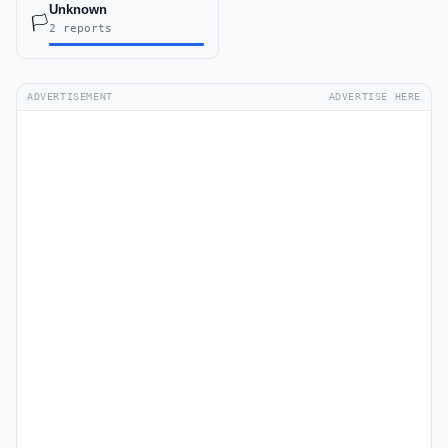
Unknown
🏳️
2 reports
ADVERTISEMENT
ADVERTISE HERE