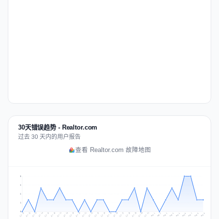
30天错误趋势 - Realtor.com
过去 30 天内的用户报告
查看 Realtor.com 故障地图
3
2
2
1
0
Jul 18
Jul 21
Jul 24
Jul 11
Jul 27
Jul 14
Jul 17
Jul 30
Jul 20
Jul 23
Jul 26
Jul 13
Jul 16
Jul 29
Jul 19
Jul 22
Jul 25
Jul 12
Jul 15
Jul 28
Jul 31
Aug 4
Aug 7
Aug 3
Aug 6
Aug 9
Aug 2
Aug 5
Aug 8
Aug 1