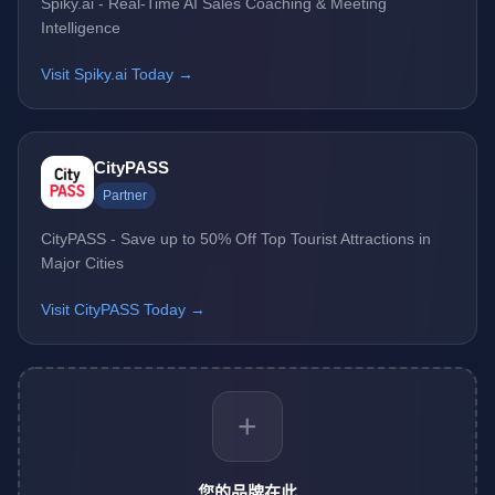
Spiky.ai - Real-Time AI Sales Coaching & Meeting
Intelligence
Visit Spiky.ai Today →
CityPASS
Partner
CityPASS - Save up to 50% Off Top Tourist Attractions in
Major Cities
Visit CityPASS Today →
+
您的品牌在此