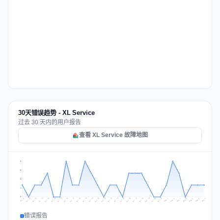
30天错误趋势 - XL Service
过去 30 天内的用户报告
查看 XL Service 故障地图
3
2
2
1
0
Jul 16
Jul 19
Jul 22
Jul 25
Jul 12
Jul 15
Jul 28
Jul 31
Jul 18
Jul 21
Jul 24
Jul 11
Jul 14
Jul 27
Jul 30
Jul 17
Jul 20
Jul 23
Jul 10
Jul 13
Jul 26
Jul 29
Aug 2
Aug 5
Aug 1
Aug 4
Jul 9
Aug 7
Aug 3
Aug 6
错误报告