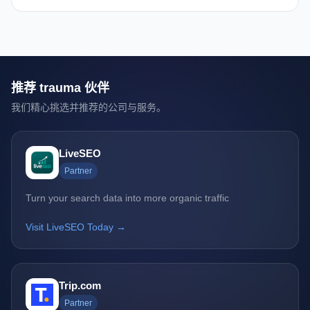
推荐 trauma 伙伴
我们精心挑选并推荐的公司与服务。
LiveSEO
Partner
Turn your search data into more organic traffic
Visit LiveSEO Today →
Trip.com
Partner