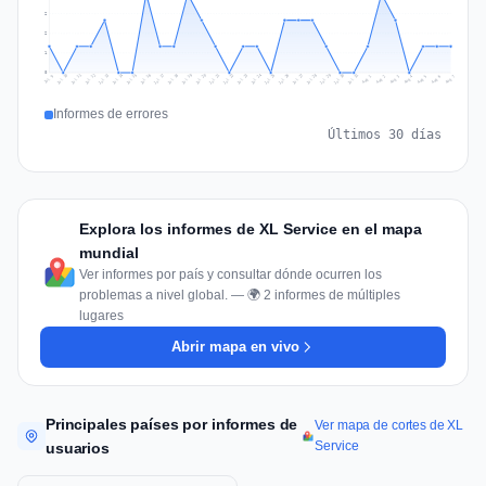
2
2
1
0
Jul 16
Jul 19
Jul 22
Jul 25
Jul 12
Jul 15
Jul 28
Jul 31
Jul 18
Jul 21
Jul 24
Jul 11
Jul 14
Jul 27
Jul 30
Jul 17
Jul 20
Jul 23
Jul 10
Jul 13
Jul 26
Jul 29
Aug 2
Aug 5
Aug 1
Aug 4
Jul 9
Aug 7
Aug 3
Aug 6
Informes de errores
Últimos 30 días
Explora los informes de XL Service en el mapa
mundial
Ver informes por país y consultar dónde ocurren los
problemas a nivel global. — 🌍 2 informes de múltiples
lugares
Abrir mapa en vivo
Principales países por informes de
Ver mapa de cortes de XL
Service
usuarios