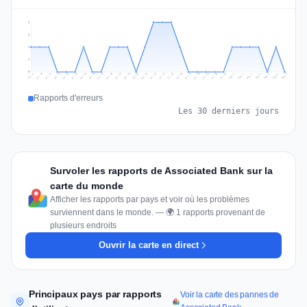
2
2
1
1
0
Jul 16
Jul 19
Jul 22
Jul 25
Jul 12
Jul 15
Jul 28
Jul 31
Jul 18
Jul 21
Jul 24
Jul 11
Jul 14
Jul 27
Jul 30
Jul 17
Jul 20
Jul 23
Jul 10
Jul 13
Jul 26
Jul 29
Aug 2
Aug 5
Aug 1
Aug 4
Jul 9
Aug 7
Aug 3
Aug 6
Rapports d'erreurs
Les 30 derniers jours
Survoler les rapports de Associated Bank sur la
carte du monde
Afficher les rapports par pays et voir où les problèmes
surviennent dans le monde. — 🌍 1 rapports provenant de
plusieurs endroits
Ouvrir la carte en direct
Principaux pays par rapports
Voir la carte des pannes de