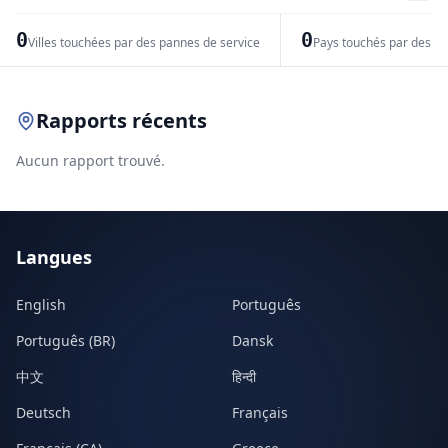
−
0
0
Villes touchées par des pannes de service
Pays touchés par des pr
Leaflet
|
© OpenStreetMap contributors
Rapports récents
Aucun rapport trouvé.
Langues
English
Português
Português (BR)
Dansk
中文
हिन्दी
Deutsch
Français