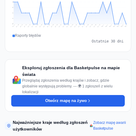
2
2
1
1
0
Jul 16
Jul 19
Jul 22
Jul 25
Jul 12
Jul 15
Jul 28
Jul 31
Jul 18
Jul 21
Jul 24
Jul 11
Jul 14
Jul 27
Jul 30
Jul 17
Jul 20
Jul 23
Jul 10
Jul 13
Jul 26
Jul 29
Aug 2
Aug 5
Aug 1
Aug 4
Jul 9
Aug 7
Aug 3
Aug 6
Raporty błędów
Ostatnie 30 dni
Eksploruj zgłoszenia dla Basketpulse na mapie
świata
Przeglądaj zgłoszenia według krajów i zobacz, gdzie
globalnie występują problemy. — 🌍 1 zgłoszeń z wielu
lokalizacji
Otwórz mapę na żywo
Najważniejsze kraje według zgłoszeń
Zobacz mapę awarii
Basketpulse
użytkowników