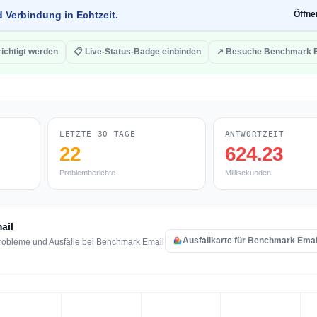
d Verbindung in Echtzeit.
Öffn
ichtigt werden
📋 Live-Status-Badge einbinden
↗ Besuche Benchmark E
LETZTE 30 TAGE
ANTWORTZEIT
22
624.23
Problemberichte
Millisekunden
ail
Ausfallkarte für Benchmark Emai
robleme und Ausfälle bei Benchmark Email