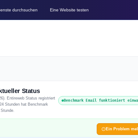
Dienste durchsuchen
Eine Website testen
tueller Status
). Entireweb Status registriert
Benchmark Email funktioniert einw
n 24 Stunden hat Benchmark
n Stunde.
Ein Problem me