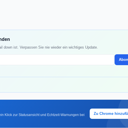
enden
l down ist. Verpassen Sie nie wieder ein wichtiges Update.
Abon
Zu Chrome hinzuf
in Klick zur Statusansicht und Echtzeit-Warnungen bei