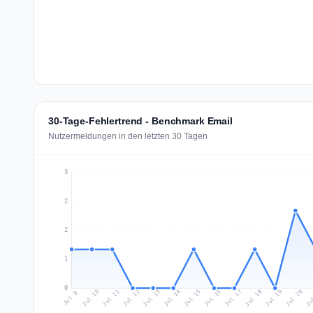
30-Tage-Fehlertrend - Benchmark Email
Nutzermeldungen in den letzten 30 Tagen
3
2
2
1
0
Jul 18
Ju
Jul 11
Jul 14
Jul 17
Jul 20
Jul 10
Jul 13
Jul 16
Jul 19
Jul 12
Jul 15
Jul 9