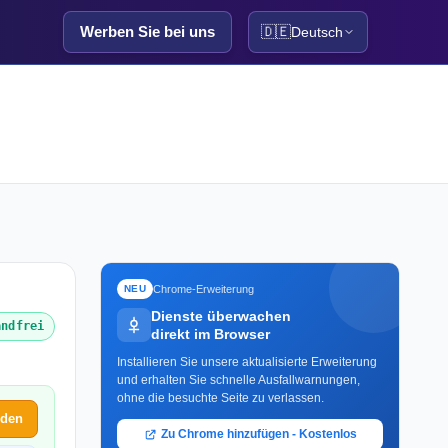
Werben Sie bei uns
🇩🇪
Deutsch
Chrome-Erweiterung
NEU
Dienste überwachen
andfrei
direkt im Browser
Installieren Sie unsere aktualisierte Erweiterung
und erhalten Sie schnelle Ausfallwarnungen,
ohne die besuchte Seite zu verlassen.
lden
Zu Chrome hinzufügen - Kostenlos