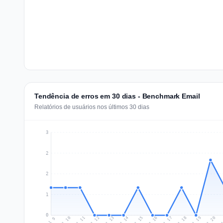
Tendência de erros em 30 dias - Benchmark Email
Relatórios de usuários nos últimos 30 dias
3
2
2
1
0
Jul 18
Ju
Jul 11
Jul 14
Jul 17
Jul 20
Jul 10
Jul 13
Jul 16
Jul 19
Jul 12
Jul 15
Jul 9