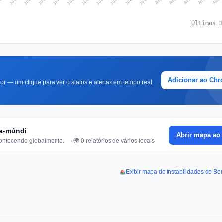
Últimos 
Adicionar ao Ch
r — um clique para ver o status e alertas em tempo real
pa-múndi
Abrir mapa ao 
ontecendo globalmente. — 🌍 0 relatórios de vários locais
Exibir mapa de instabilidades do B