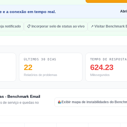
de e a conexão em tempo real.
Abr
eja notificado
📋 Incorporar selo de status ao vivo
↗ Visitar Benchmark 
ÚLTIMOS 30 DIAS
TEMPO DE RESPOSTA
22
624.23
Relatórios de problemas
Milissegundos
ras - Benchmark Email
Exibir mapa de instabilidades do Bench
as de serviço e quedas no