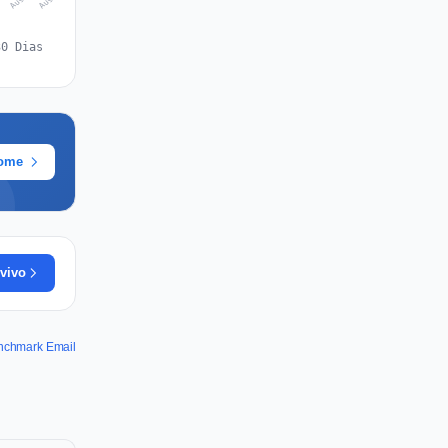
30 Dias
rome
vivo
enchmark Email