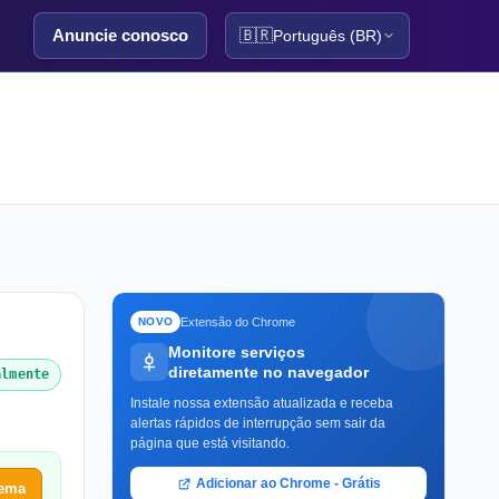
Anuncie conosco
🇧🇷
Português (BR)
Extensão do Chrome
NOVO
Monitore serviços
diretamente no navegador
almente
Instale nossa extensão atualizada e receba
alertas rápidos de interrupção sem sair da
página que está visitando.
Adicionar ao Chrome - Grátis
lema