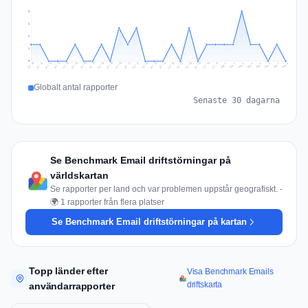
3
2
2
1
0
Jul 17
Jul 20
Jul 23
Jul 10
Jul 26
Jul 13
Jul 16
Jul 29
Jul 19
Jul 22
Jul 25
Jul 12
Jul 15
Jul 28
Jul 31
Jul 18
Jul 21
Jul 24
Jul 11
Jul 14
Jul 27
Jul 30
Aug 3
Aug 6
Aug 2
Aug 5
Aug 8
Aug 1
Aug 4
Aug 7
Globalt antal rapporter
Senaste 30 dagarna
Se Benchmark Email driftstörningar på
världskartan
Se rapporter per land och var problemen uppstår geografiskt. -
🌍 1 rapporter från flera platser
Se Benchmark Email driftstörningar på kartan
Topp länder efter
Visa Benchmark Emails
driftskarta
användarrapporter