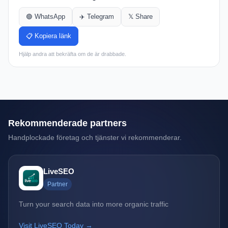
🟢 WhatsApp
✈️ Telegram
𝕏 Share
📋 Kopiera länk
Hjälp andra att bekräfta om de är drabbade.
Rekommenderade partners
Handplockade företag och tjänster vi rekommenderar.
LiveSEO
Partner
Turn your search data into more organic traffic
Visit LiveSEO Today →