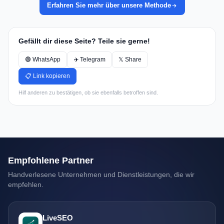
Erfahren Sie mehr über unsere Methode
Gefällt dir diese Seite? Teile sie gerne!
🟢 WhatsApp
✈️ Telegram
𝕏 Share
📋 Link kopieren
Hilf anderen zu bestätigen, ob sie ebenfalls betroffen sind.
Empfohlene Partner
Handverlesene Unternehmen und Dienstleistungen, die wir
empfehlen.
LiveSEO