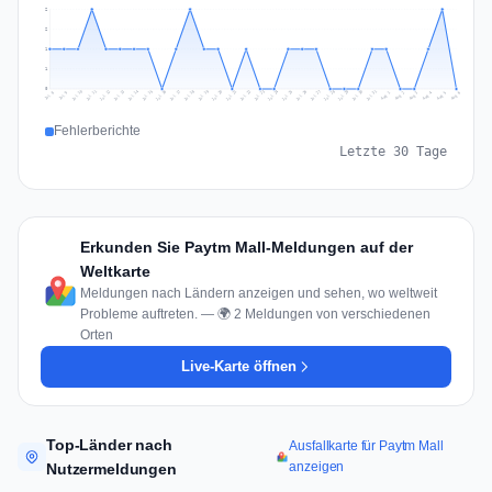
2
2
1
1
0
Jul 15
Jul 18
Jul 31
Jul 21
Jul 24
Jul 11
Jul 14
Jul 27
Jul 30
Jul 17
Jul 20
Jul 23
Jul 10
Jul 13
Jul 26
Jul 29
Jul 16
Jul 19
Jul 22
Jul 12
Jul 25
Jul 28
Aug 1
Aug 4
Jul 9
Aug 3
Jul 8
Aug 6
Aug 2
Aug 5
Fehlerberichte
Letzte 30 Tage
Erkunden Sie Paytm Mall-Meldungen auf der
Weltkarte
Meldungen nach Ländern anzeigen und sehen, wo weltweit
Probleme auftreten. — 🌍 2 Meldungen von verschiedenen
Orten
Live-Karte öffnen
Top-Länder nach
Ausfallkarte für Paytm Mall
anzeigen
Nutzermeldungen