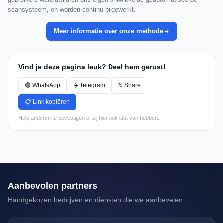
scansysteem, en worden continu bijgewerkt.
Meer informatie over onze methode
Vind je deze pagina leuk? Deel hem gerust!
🟢 WhatsApp
✈️ Telegram
𝕏 Share
📋 Link kopiëren
Help anderen te bevestigen of zij hier ook last van hebben.
Aanbevolen partners
Handgekozen bedrijven en diensten die we aanbevelen.