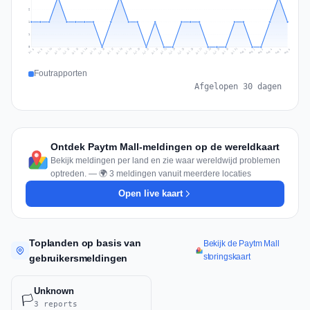
2
1
1
0
Jul 15
Jul 18
Jul 31
Jul 21
Jul 24
Jul 11
Jul 14
Jul 27
Jul 30
Jul 17
Jul 20
Jul 23
Jul 10
Jul 13
Jul 26
Jul 29
Jul 16
Jul 19
Jul 22
Jul 12
Jul 25
Jul 28
Aug 1
Aug 4
Jul 9
Aug 3
Jul 8
Aug 6
Aug 2
Aug 5
Foutrapporten
Afgelopen 30 dagen
Ontdek Paytm Mall-meldingen op de wereldkaart
Bekijk meldingen per land en zie waar wereldwijd problemen
optreden. — 🌍 3 meldingen vanuit meerdere locaties
Open live kaart
Toplanden op basis van
Bekijk de Paytm Mall
storingskaart
gebruikersmeldingen
Unknown
🏳️
3 reports