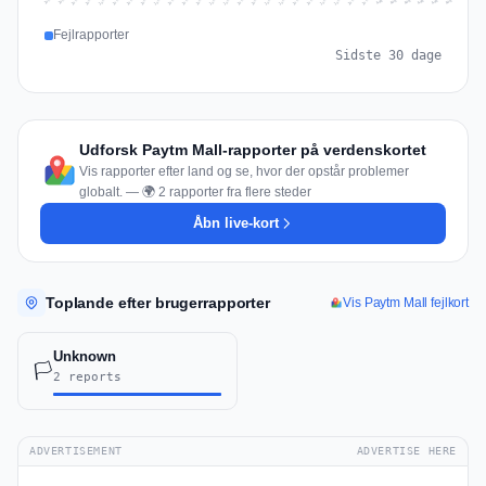
Jul 15
Jul 18
Jul 31
Jul 21
Jul 24
Jul 11
Jul 14
Jul 27
Jul 30
Jul 17
Jul 20
Jul 23
Jul 10
Jul 13
Jul 26
Jul 29
Jul 16
Jul 19
Jul 22
Jul 12
Jul 25
Jul 28
Aug 1
Aug 4
Jul 9
Aug 3
Jul 8
Aug 6
Aug 2
Aug 5
Fejlrapporter
Sidste 30 dage
Udforsk Paytm Mall-rapporter på verdenskortet
Vis rapporter efter land og se, hvor der opstår problemer
globalt. — 🌍 2 rapporter fra flere steder
Åbn live-kort
Toplande efter brugerrapporter
Vis Paytm Mall fejlkort
Unknown
🏳️
2 reports
ADVERTISEMENT
ADVERTISE HERE