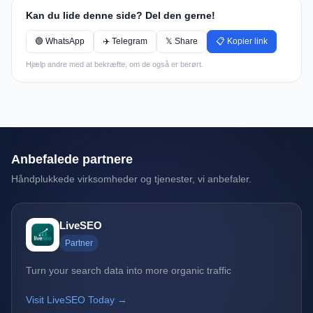
Kan du lide denne side? Del den gerne!
🟢 WhatsApp
✈️ Telegram
𝕏 Share
📋 Kopier link
Hjælp andre med at bekræfte, om de også er berørt.
Anbefalede partnere
Håndplukkede virksomheder og tjenester, vi anbefaler.
LiveSEO
Partner
Turn your search data into more organic traffic
Visit LiveSEO Today →