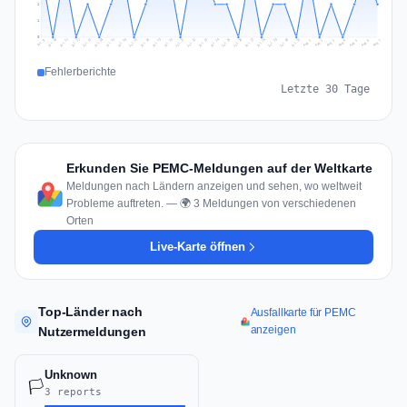
1
1
0
Jul 16
Jul 19
Jul 22
Jul 25
Jul 12
Jul 15
Jul 28
Jul 31
Jul 18
Jul 21
Jul 24
Jul 11
Jul 14
Jul 27
Jul 30
Jul 17
Jul 20
Jul 23
Jul 10
Jul 13
Jul 26
Jul 29
Aug 2
Aug 5
Aug 1
Aug 4
Jul 9
Aug 7
Aug 3
Aug 6
Fehlerberichte
Letzte 30 Tage
Erkunden Sie PEMC-Meldungen auf der Weltkarte
Meldungen nach Ländern anzeigen und sehen, wo weltweit
Probleme auftreten. — 🌍 3 Meldungen von verschiedenen
Orten
Live-Karte öffnen
Top-Länder nach
Ausfallkarte für PEMC
anzeigen
Nutzermeldungen
Unknown
🏳️
3 reports