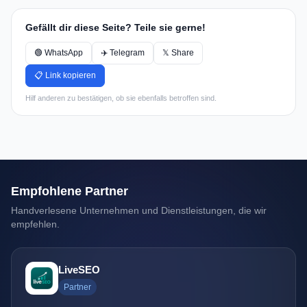
Gefällt dir diese Seite? Teile sie gerne!
🟢 WhatsApp
✈️ Telegram
𝕏 Share
📋 Link kopieren
Hilf anderen zu bestätigen, ob sie ebenfalls betroffen sind.
Empfohlene Partner
Handverlesene Unternehmen und Dienstleistungen, die wir
empfehlen.
LiveSEO
Partner