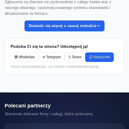
Zgłoszenia są zbierane od użytkowników z całego świata oraz z
naszego własnego, zautomatyzowanego systemu skanowania i
aktualizowane na bieżąco.
Dowiedz się więcej o naszej metodzie
Podoba Ci się ta strona? Udostępnij ją!
🟢 WhatsApp
✈️ Telegram
𝕏 Share
📋 Kopiuj link
Pomóż innym potwierdzić, czy również zostali dotknięci awarią.
Polecani partnerzy
Starannie dobrane firmy i usługi, które polecamy.