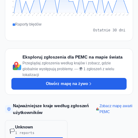
1
1
0
Jul 17
Jul 20
Jul 23
Jul 10
Jul 26
Jul 13
Jul 16
Jul 29
Jul 19
Jul 22
Jul 25
Jul 12
Jul 15
Jul 28
Jul 31
Jul 18
Jul 21
Jul 24
Jul 11
Jul 14
Jul 27
Jul 30
Aug 3
Aug 6
Aug 2
Aug 5
Aug 8
Aug 1
Aug 4
Aug 7
Raporty błędów
Ostatnie 30 dni
Eksploruj zgłoszenia dla PEMC na mapie świata
Przeglądaj zgłoszenia według krajów i zobacz, gdzie
globalnie występują problemy. — 🌍 1 zgłoszeń z wielu
lokalizacji
Otwórz mapę na żywo
Najważniejsze kraje według zgłoszeń
Zobacz mapę awarii
PEMC
użytkowników
Unknown
🏳️
1 reports