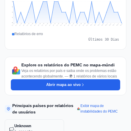
2
2
1
1
0
Jul 18
Jul 21
Jul 24
Jul 11
Jul 27
Jul 14
Jul 17
Jul 30
Jul 20
Jul 23
Jul 26
Jul 13
Jul 16
Jul 29
Jul 19
Jul 22
Jul 25
Jul 12
Jul 15
Jul 28
Jul 31
Aug 4
Aug 7
Aug 3
Aug 6
Aug 9
Aug 2
Aug 5
Aug 8
Aug 1
Relatórios de erro
Últimos 30 Dias
Explore os relatórios do PEMC no mapa-múndi
Veja os relatórios por país e saiba onde os problemas estão
acontecendo globalmente. — 🌍 1 relatórios de vários locais
Abrir mapa ao vivo
Principais países por relatórios
Exibir mapa de
instabilidades do PEMC
de usuários
Unknown
🏳️