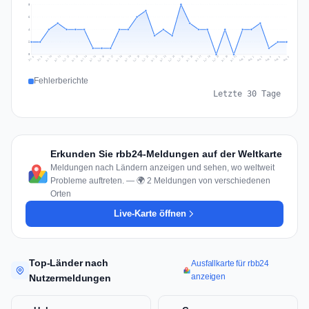
8
6
4
2
0
Jul 15
Jul 18
Jul 31
Jul 21
Jul 24
Jul 11
Jul 14
Jul 27
Jul 30
Jul 17
Jul 20
Jul 23
Jul 10
Jul 13
Jul 26
Jul 29
Jul 16
Jul 19
Jul 22
Jul 12
Jul 25
Jul 28
Aug 1
Aug 4
Jul 9
Aug 3
Jul 8
Aug 6
Aug 2
Aug 5
Fehlerberichte
Letzte 30 Tage
Erkunden Sie rbb24-Meldungen auf der Weltkarte
Meldungen nach Ländern anzeigen und sehen, wo weltweit
Probleme auftreten. — 🌍 2 Meldungen von verschiedenen
Orten
Live-Karte öffnen
Top-Länder nach
Ausfallkarte für rbb24
anzeigen
Nutzermeldungen