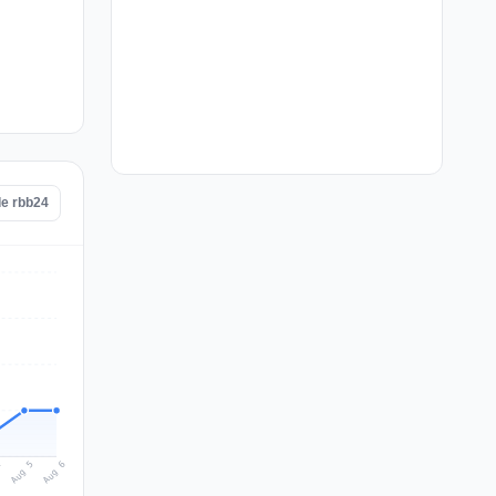
de rbb24
Aug 6
Aug 5
4