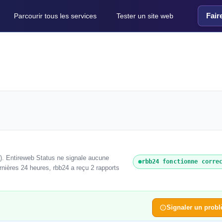
Fair
Parcourir tous les services
Tester un site web
). Entireweb Status ne signale aucune
rbb24 fonctionne corre
rnières 24 heures, rbb24 a reçu 2 rapports
Signaler un prob