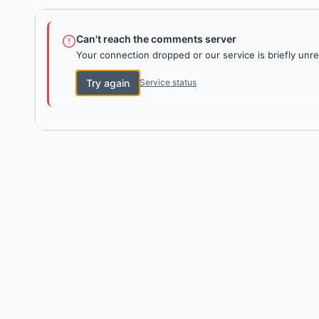
Can't reach the comments server
Your connection dropped or our service is briefly unre
Try again
Service status