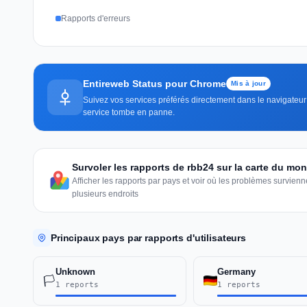
Rapports d'erreurs
Entireweb Status pour Chrome
Mis à jour
Suivez vos services préférés directement dans le navigateur 
service tombe en panne.
Survoler les rapports de rbb24 sur la carte du mo
Afficher les rapports par pays et voir où les problèmes survie
plusieurs endroits
Principaux pays par rapports d'utilisateurs
Unknown
Germany
🏳️
1 reports
1 reports