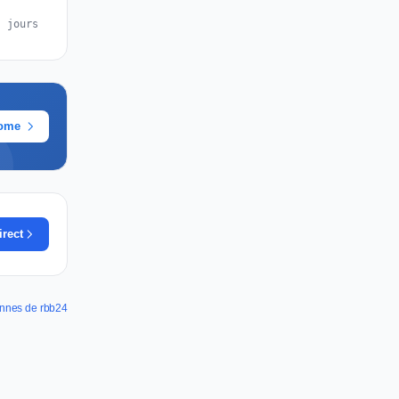
s jours
rome
irect
pannes de rbb24