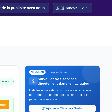
e de la publicité avec nous
🇨🇦
Français (CA)
Extension Chrome
NOUVEAU
Surveillez vos services
ctement
directement dans le navigateur
Installez notre extension mise à jour et recevez
des alertes de panne rapides sans quitter la
page que vous visitez.
lème
Ajouter à Chrome - Gratuit