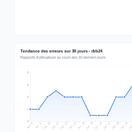
Tendance des erreurs sur 30 jours - rbb24
Rapports d'utilisateurs au cours des 30 derniers jours
8
6
4
2
0
Jul 17
Ju
Jul 10
Jul 13
Jul 16
Jul 19
Jul 12
Jul 15
Jul 18
Jul 11
Jul 14
Jul 8
Jul 9