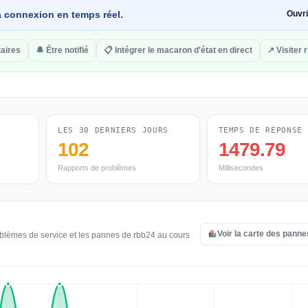
 la connexion en temps réel.
Ouvr
aires
🔔 Être notifié
📋 Intégrer le macaron d'état en direct
↗ Visiter 
LES 30 DERNIERS JOURS
TEMPS DE RÉPONSE
102
1479.79
Rapports de problèmes
Millisecondes
Voir la carte des pann
oblèmes de service et les pannes de rbb24 au cours