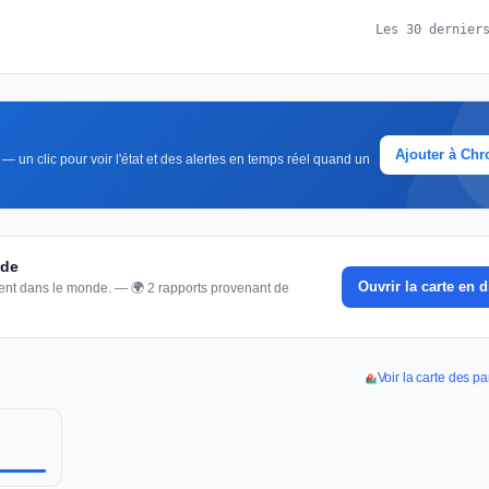
Les 30 dernier
Ajouter à Ch
— un clic pour voir l'état et des alertes en temps réel quand un
nde
Ouvrir la carte en d
nnent dans le monde. — 🌍 2 rapports provenant de
Voir la carte des 