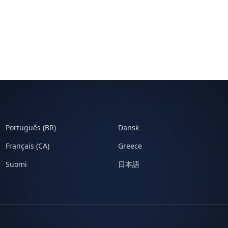
Português (BR)
Dansk
Français (CA)
Greece
Suomi
日本語