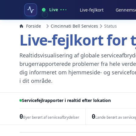
Live
Live-fejlkort
Gennemse 
Forside
Cincinnati Bell Services
Status
Live-fejlkort for 
Realtidsvisualisering af globale serviceafbr
brugerrapporterede problemer fra hele verde
dig informeret om hjemmeside- og servicefors
i dit område.
Servicefejlrapporter i realtid efter lokation
0
0
Byer berørt af serviceafbrydelser
Lande berørt av servic