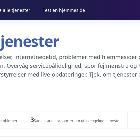
alle tjenester
Test en hjemmeside
tjenester
ydelser, internetnedetid, problemer med hjemmesider 
n. Overvåg servicepålidelighed, spor fejlmønstre og 
tyrrelser med live-opdateringer. Tjek, om tjenester 
3
eproblemer
Samlet antal rapporter om utilgængelige tjenester