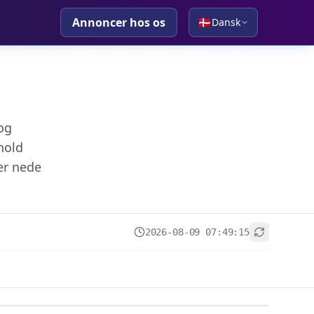
Annoncer hos os
🇩🇰
Dansk
og
hold
er nede
2026-08-09 07:49:15
+
−
Leaflet
|
© OpenStreetMap contributors