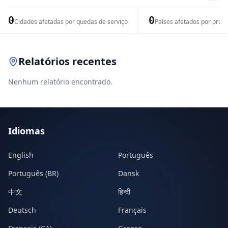
−
0
0
Cidades afetadas por quedas de serviço
Países afetados por prob
Leaflet
|
© OpenStreetMap contributors
Relatórios recentes
Nenhum relatório encontrado.
Idiomas
English
Português
Português (BR)
Dansk
中文
हिन्दी
Deutsch
Français