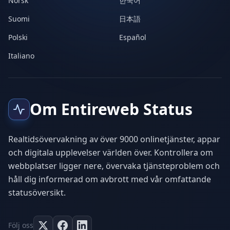
Norsk
한국어
Suomi
日本語
Polski
Español
Italiano
Om Entireweb Status
Realtidsövervakning av över 9000 onlinetjänster, appar
och digitala upplevelser världen över. Kontrollera om
webbplatser ligger nere, övervaka tjänsteproblem och
håll dig informerad om avbrott med vår omfattande
statusöversikt.
Följ oss