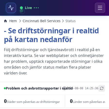
Live
Hem
Cincinnati Bell Services
Status
- Se driftstörningar i realtid
på kartan nedanför
Följ driftstörningar och tjänsteavbrott i realtid på en
interaktiv karta. Se var webbplatser och onlinetjänster
har problem, upptäck rapporterade störningar i olika
områden och jämför status mellan flera platser
världen över.
Problem och avbrottsrapporter i realtid
2026-08-08 14:25:36
+
−
0
0
Städer som påverkas av driftstörningar
Länder som påverkas av dr
Leaflet
|
© OpenStreetMap contributors