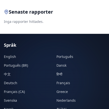
Senaste rapporter
Inga rapporter hittades.
Språk
English
Português
Português (BR)
Dansk
中文
हिन्दी
Deutsch
Français
Français (CA)
Greece
Svenska
Nederlands