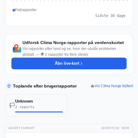
Jul 16
Jul 19
Jul 22
Jul 25
Jul 12
Jul 15
Jul 28
Jul 31
Jul 18
Jul 21
Jul 24
Jul 11
Jul 14
Jul 27
Jul 30
Jul 17
Jul 20
Jul 23
Jul 10
Jul 13
Jul 26
Jul 29
Aug 2
Aug 5
Aug 1
Aug 4
Jul 9
Aug 7
Aug 3
Aug 6
Fejlrapporter
Sidste 30 dage
Udforsk Clima Norge-rapporter på verdenskortet
Vis rapporter efter land og se, hvor der opstår problemer
globalt. — 🌍 2 rapporter fra flere steder
Åbn live-kort
Toplande efter brugerrapporter
Vis Clima Norge fejlkort
Unknown
🏳️
2 reports
ADVERTISEMENT
ADVERTISE HERE