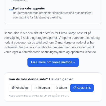
afbrydelser.
Fællesskabsrapporter
Brugerrapporterede problemer kombineret med automatiseret
overvågning for fuldstændig dækning.
Denne side viser den aktuelle status for Clima Norge baseret på
overvågning i realtid og brugerrapporter. Vi sporer svartider, nedetid og
nedsat ydeevne, så du altid ved, om Clima Norge er nede eller har
problemer. Rapporter indsamles fra brugere over hele verden samt
vores eget automatiserede scanningssystem og opdateres løbende.
Læs mere om vores metode
Kan du lide denne side? Del den gerne!
🟢 WhatsApp
✈️ Telegram
𝕏 Share
📋 Kopier link
Hjælp andre med at bekræfte, om de også er berørt.