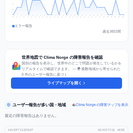
2
1
0
Jul 15
Jul 18
Jul 31
Jul 21
Jul 24
Jul 11
Jul 14
Jul 27
Jul 30
Jul 17
Jul 20
Jul 23
Jul 10
Jul 13
Jul 26
Jul 29
Jul 16
Jul 19
Jul 22
Jul 12
Jul 25
Jul 28
Aug 1
Aug 4
Jul 9
Aug 3
Jul 8
Aug 6
Aug 2
Aug 5
エラー報告
過去30日間
世界地図で Clima Norge の障害報告を確認
国別の報告を表示し、世界中のどこで問題が発生しているかを
リアルタイムで確認できます。 — 🌍 複数地域から寄せられた
0 件のユーザー報告に基づく
ライブマップを開く
ユーザー報告が多い国・地域
Clima Norge の障害マップを表示
最近の障害報告はありません。
ADVERTISEMENT
ADVERTISE HERE