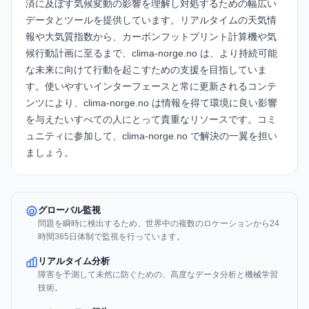
済に及ぼす気候変動の影響を理解し対処するための幅広い
データとツールを提供しています。リアルタイムの天気情
報や大気質指数から、カーボンフットプリント計算機や気
候行動計画に至るまで、clima-norge.no は、より持続可能
な未来に向けて行動を起こすための支援を目指していま
す。使いやすいインターフェースと常に更新されるコンテ
ンツにより、clima-norge.no は情報を得て環境に良い影響
を与えたいすべての人にとって貴重なリソースです。コミ
ュニティに参加して、
clima-norge.no
で解決の一翼を担い
ましょう。
グローバル監視
問題を瞬時に検出するため、世界中の複数のロケーションから24
時間365日体制で監視を行っています。
リアルタイム分析
障害を予測して未然に防ぐための、高度なデータ分析と機械学習
技術。