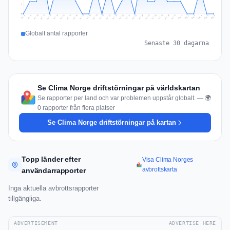
1
0
Jul 15
Jul 18
Jul 31
Jul 21
Jul 24
Jul 11
Jul 14
Jul 27
Jul 30
Jul 17
Jul 20
Jul 23
Jul 10
Jul 13
Jul 26
Jul 29
Jul 16
Jul 19
Jul 22
Jul 12
Jul 25
Jul 28
Aug 1
Aug 4
Jul 9
Aug 3
Jul 8
Aug 6
Aug 2
Aug 5
Globalt antal rapporter
Senaste 30 dagarna
Se Clima Norge driftstörningar på världskartan
Se rapporter per land och var problemen uppstår globalt. — 🌍
0 rapporter från flera platser
Se Clima Norge driftstörningar på kartan
Topp länder efter
Visa Clima Norges
avbrottskarta
användarrapporter
Inga aktuella avbrottsrapporter
tillgängliga.
ADVERTISEMENT
ADVERTISE HERE