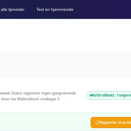
lle tjenester
Test en hjemmeside
ireweb Status registrerer ingen igangværende
Mathrubhumi funger
 24 timer har Mathrubhumi modtaget 0
Rapporter et pro