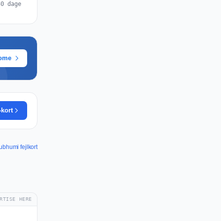
30 dage
rome
-kort
ubhumi fejlkort
RTISE HERE