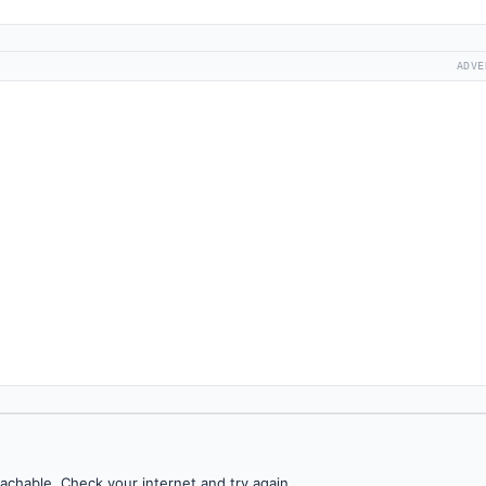
ADVE
achable. Check your internet and try again.