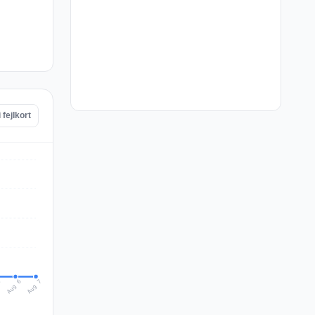
fejlkort
Aug 7
Aug 6
5