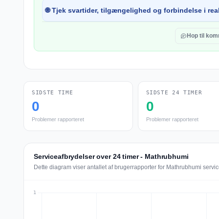
🌐 Tjek svartider, tilgængelighed og forbindelse i real
Hop til ko
SIDSTE TIME
SIDSTE 24 TIMER
0
0
Problemer rapporteret
Problemer rapporteret
Serviceafbrydelser over 24 timer - Mathrubhumi
Dette diagram viser antallet af brugerrapporter for Mathrubhumi servic