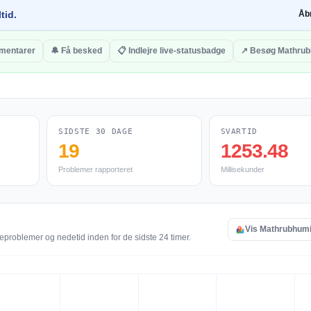
tid.
Åb
mmentarer
🔔 Få besked
📋 Indlejre live-statusbadge
↗ Besøg Mathru
SIDSTE 30 DAGE
SVARTID
19
1253.48
Problemer rapporteret
Millisekunder
Vis Mathrubhumi 
eproblemer og nedetid inden for de sidste 24 timer.