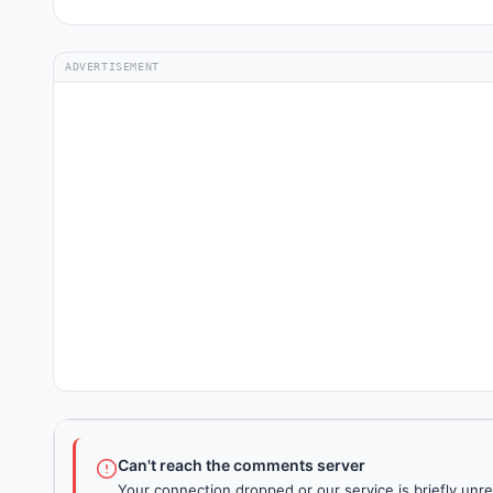
ADVERTISEMENT
Can't reach the comments server
Your connection dropped or our service is briefly unre