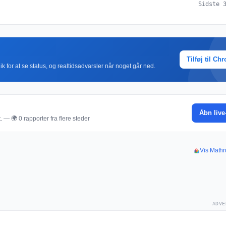
Sidste 
Tilføj til Ch
k for at se status, og realtidsadvarsler når noget går ned.
Åbn live
. — 🌍 0 rapporter fra flere steder
Vis Mathr
ADVE