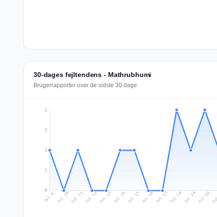
30-dages fejltendens - Mathrubhumi
Brugerrapporter over de sidste 30 dage
2
2
1
1
0
Jul 18
Ju
Jul 11
Jul 14
Jul 17
Jul 20
Jul 10
Jul 13
Jul 16
Jul 19
Jul 12
Jul 15
Jul 9