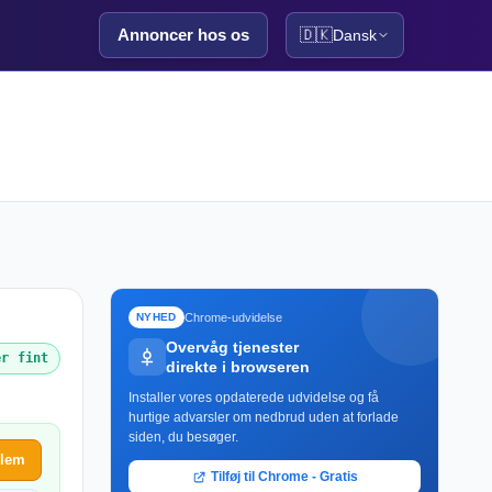
Annoncer hos os
🇩🇰
Dansk
Chrome-udvidelse
NYHED
Overvåg tjenester
er fint
direkte i browseren
Installer vores opdaterede udvidelse og få
hurtige advarsler om nedbrud uden at forlade
siden, du besøger.
blem
Tilføj til Chrome - Gratis