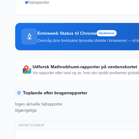
Fejlrapporter
Entireweb Status til Chrome
Opdateret
Overvåg dine foretrukne tjenester direkte i browseren — ét kli
Udforsk Mathrubhumi-rapporter på verdenskortet
Vis rapporter efter land og se, hvor der opstår problemer globalt
Toplande efter brugerrapporter
Ingen aktuelle fejlrapporter
tilgængelige.
ADVERTISEMENT