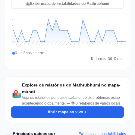
Exibir mapa de instabilidades do Mathrubhumi
2
2
1
1
0
Jul 16
Jul 19
Jul 22
Jul 25
Jul 12
Jul 15
Jul 28
Jul 31
Jul 18
Jul 21
Jul 24
Jul 11
Jul 14
Jul 27
Jul 30
Jul 17
Jul 20
Jul 23
Jul 10
Jul 13
Jul 26
Jul 29
Aug 2
Aug 5
Aug 1
Aug 4
Jul 9
Aug 7
Aug 3
Aug 6
Relatórios de erro
Últimos 30 Dias
Explore os relatórios do Mathrubhumi no mapa-
múndi
Veja os relatórios por país e saiba onde os problemas estão
acontecendo globalmente. — 🌍 0 relatórios de vários locais
Abrir mapa ao vivo
Principais países por
Exibir mapa de instabilidades