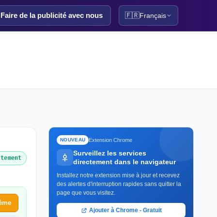
Faire de la publicité avec nous
🇫🇷
Français
Extension Chrome
NOUVEAU
Surveillez les services
ctement
directement dans le navigateur
Installez notre extension mise à jour et recevez
des alertes d'interruption rapides sans quitter la
page que vous visitez.
lème
Ajouter à Chrome - Gratuit