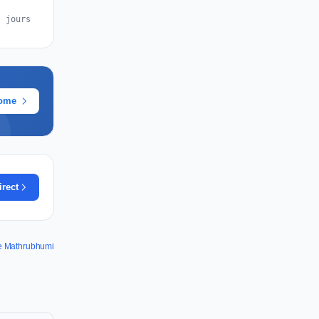
s jours
rome
irect
de Mathrubhumi