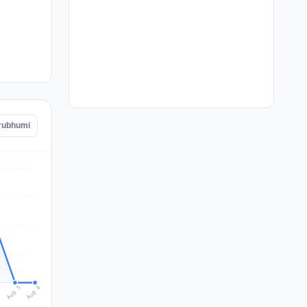
hrubhumi
Aug 6
Aug 5
4