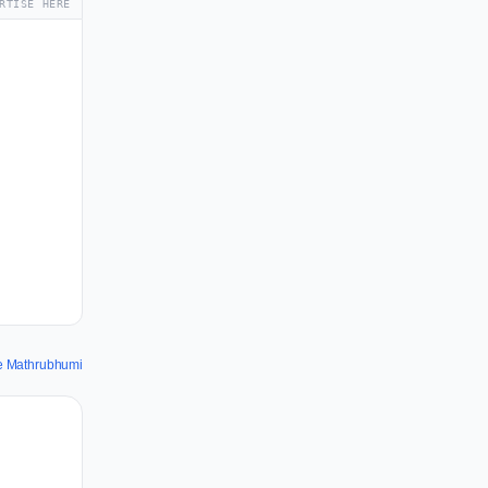
RTISE HERE
de Mathrubhumi