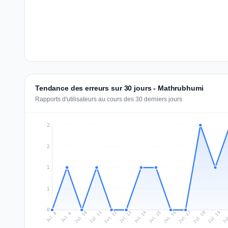
Tendance des erreurs sur 30 jours - Mathrubhumi
Rapports d'utilisateurs au cours des 30 derniers jours
2
2
1
1
0
Jul 17
Ju
Jul 10
Jul 13
Jul 16
Jul 19
Jul 12
Jul 15
Jul 18
Jul 11
Jul 14
Jul 8
Jul 9