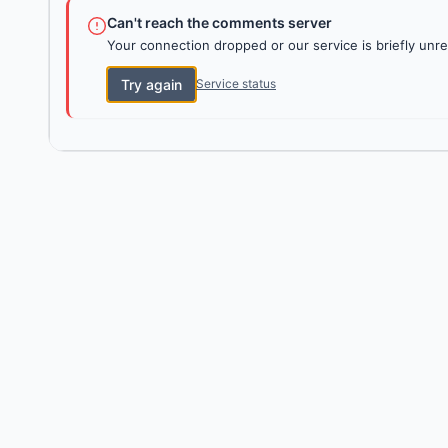
Can't reach the comments server
Your connection dropped or our service is briefly unre
Try again
Service status