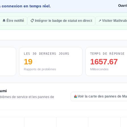
 la connexion en temps réel.
Ouvr
🔔 Être notifié
📋 Intégrer le badge de statut en direct
↗ Visiter Mathru
LES 30 DERNIERS JOURS
TEMPS DE RÉPONSE
19
1657.67
Rapports de problèmes
Millisecondes
humi
Voir la carte des pannes de M
oblèmes de service et les pannes de