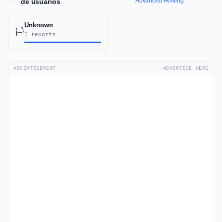
Advanced Hosting
de usuarios
Unknown
🏳️
1 reports
ADVERTISEMENT
ADVERTISE HERE