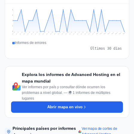
2
2
1
1
0
Jul 17
Jul 20
Jul 23
Jul 10
Jul 26
Jul 13
Jul 16
Jul 29
Jul 19
Jul 22
Jul 25
Jul 12
Jul 15
Jul 28
Jul 31
Jul 18
Jul 21
Jul 24
Jul 11
Jul 14
Jul 27
Jul 30
Aug 3
Aug 6
Aug 2
Aug 5
Aug 8
Aug 1
Aug 4
Aug 7
Informes de errores
Últimos 30 días
Explora los informes de Advanced Hosting en el
mapa mundial
Ver informes por país y consultar dónde ocurren los
problemas a nivel global. — 🌍 1 informes de múltiples
lugares
Abrir mapa en vivo
Principales países por informes
Ver mapa de cortes de