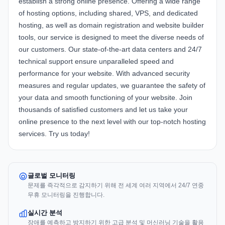
establish a strong online presence. Offering a wide range
of hosting options, including shared, VPS, and dedicated
hosting, as well as domain registration and website builder
tools, our service is designed to meet the diverse needs of
our customers. Our state-of-the-art data centers and 24/7
technical support ensure unparalleled speed and
performance for your website. With advanced security
measures and regular updates, we guarantee the safety of
your data and smooth functioning of your website. Join
thousands of satisfied customers and let us take your
online presence to the next level with our top-notch hosting
services. Try us today!
글로벌 모니터링
문제를 즉각적으로 감지하기 위해 전 세계 여러 지역에서 24/7 연중
무휴 모니터링을 진행합니다.
실시간 분석
장애를 예측하고 방지하기 위한 고급 분석 및 머신러닝 기술을 활용