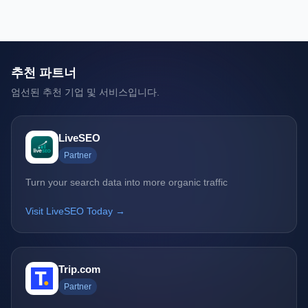
추천 파트너
엄선된 추천 기업 및 서비스입니다.
LiveSEO
Partner
Turn your search data into more organic traffic
Visit LiveSEO Today →
Trip.com
Partner